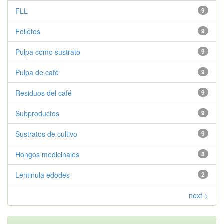
FLL
9
Folletos
9
Pulpa como sustrato
9
Pulpa de café
9
Residuos del café
9
Subproductos
9
Sustratos de cultivo
9
Hongos medicinales
8
Lentinula edodes
2
next >