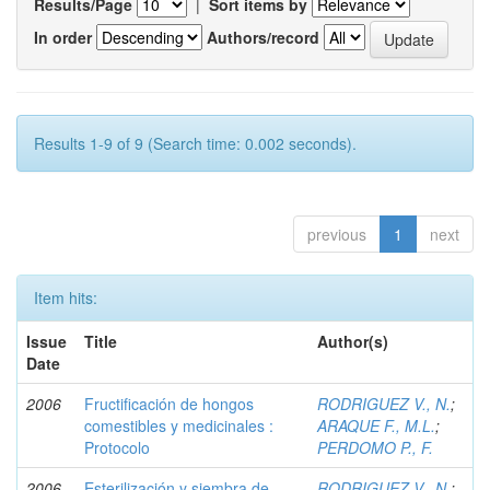
Results/Page
|
Sort items by
In order
Authors/record
Results 1-9 of 9 (Search time: 0.002 seconds).
previous
1
next
Item hits:
Issue
Title
Author(s)
Date
2006
Fructificación de hongos
RODRIGUEZ V., N.
;
comestibles y medicinales :
ARAQUE F., M.L.
;
Protocolo
PERDOMO P., F.
2006
Esterilización y siembra de
RODRIGUEZ V., N.
;