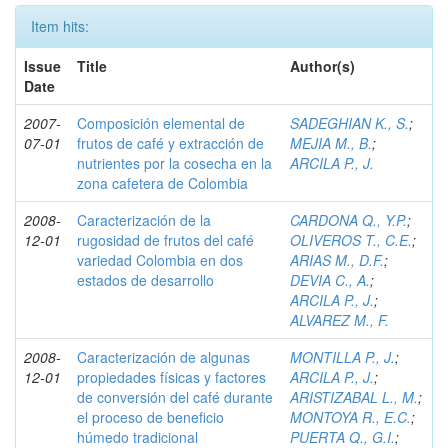
Item hits:
Issue
Title
Author(s)
Date
2007-
Composición elemental de
SADEGHIAN K., S.
;
07-01
frutos de café y extracción de
MEJIA M., B.
;
nutrientes por la cosecha en la
ARCILA P., J.
zona cafetera de Colombia
2008-
Caracterización de la
CARDONA Q., Y.P.
;
12-01
rugosidad de frutos del café
OLIVEROS T., C.E.
;
variedad Colombia en dos
ARIAS M., D.F.
;
estados de desarrollo
DEVIA C., A.
;
ARCILA P., J.
;
ALVAREZ M., F.
2008-
Caracterización de algunas
MONTILLA P., J.
;
12-01
propiedades físicas y factores
ARCILA P., J.
;
de conversión del café durante
ARISTIZABAL L., M.
;
el proceso de beneficio
MONTOYA R., E.C.
;
húmedo tradicional
PUERTA Q., G.I.
;