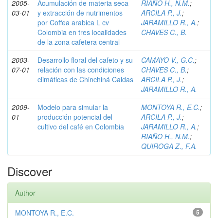
2005-
Acumulación de materia seca
RIAÑO H., N.M.
;
03-01
y extracción de nutrimentos
ARCILA P., J.
;
por Coffea arabica L cv
JARAMILLO R., A.
;
Colombia en tres localidades
CHAVES C., B.
de la zona cafetera central
2003-
Desarrollo floral del cafeto y su
CAMAYO V., G.C.
;
07-01
relación con las condiciones
CHAVES C., B.
;
climáticas de Chinchiná Caldas
ARCILA P., J.
;
JARAMILLO R., A.
2009-
Modelo para simular la
MONTOYA R., E.C.
;
01
producción potencial del
ARCILA P., J.
;
cultivo del café en Colombia
JARAMILLO R., A.
;
RIAÑO H., N.M.
;
QUIROGA Z., F.A.
Discover
Author
MONTOYA R., E.C.
5