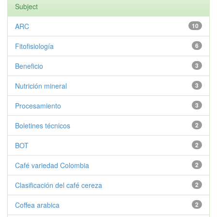
Subject
ARC
10
Fitofisiología
6
Beneficio
3
Nutrición mineral
3
Procesamiento
3
Boletines técnicos
2
BOT
2
Café variedad Colombia
2
Clasificación del café cereza
2
Coffea arabica
2