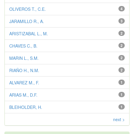
OLIVEROS T., C.E.
4
JARAMILLO R., A.
3
ARISTIZABAL L., M.
2
CHAVES C., B.
2
MARIN L., S.M.
2
RIAÑO H., N.M.
2
ALVAREZ M., F.
1
ARIAS M., D.F.
1
BLEIHOLDER, H.
1
next >