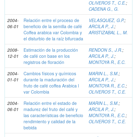
OLIVEROS T., C.E.
;
CADENA G., G.
2004-
Relación entre el proceso de
VELASQUEZ, G.P.
;
06-01
beneficio de la semilla de café
ARCILA P., J.
;
Coffea arabica var Colombia y
ARISTIZABAL L., M.
el disturbio de la raíz bifurcada
2008-
Estimación de la producción
RENDON S., J.R.
;
12-01
de café con base en los
ARCILA P., J.
;
registros de floración
MONTOYA R., E.C.
2004-
Cambios físicos y químicos
MARIN L., S.M.
;
01-01
durante la maduración del
ARCILA P., J.
;
fruto de café coffea Arabica l
MONTOYA R., E.C.
;
var Colombia
OLIVEROS T., C.E.
2004-
Relación entre el estado de
MARIN L., S.M.
;
06-01
madurez del fruto del café y
ARCILA P., J.
;
las características de beneficio
MONTOYA R., E.C.
;
rendimiento y calidad de la
OLIVEROS T., C.E.
bebida