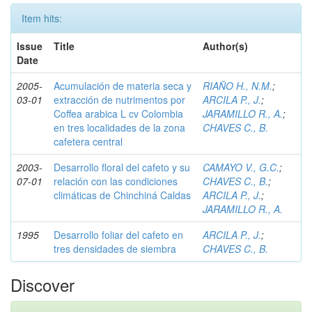
Item hits:
Issue
Title
Author(s)
Date
2005-
Acumulación de materia seca y
RIAÑO H., N.M.
;
03-01
extracción de nutrimentos por
ARCILA P., J.
;
Coffea arabica L cv Colombia
JARAMILLO R., A.
;
en tres localidades de la zona
CHAVES C., B.
cafetera central
2003-
Desarrollo floral del cafeto y su
CAMAYO V., G.C.
;
07-01
relación con las condiciones
CHAVES C., B.
;
climáticas de Chinchiná Caldas
ARCILA P., J.
;
JARAMILLO R., A.
1995
Desarrollo foliar del cafeto en
ARCILA P., J.
;
tres densidades de siembra
CHAVES C., B.
Discover