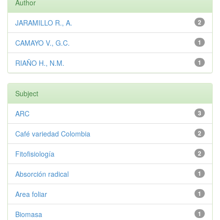
Author
JARAMILLO R., A.
2
CAMAYO V., G.C.
1
RIAÑO H., N.M.
1
Subject
ARC
3
Café variedad Colombia
2
Fitofisiología
2
Absorción radical
1
Area foliar
1
Biomasa
1