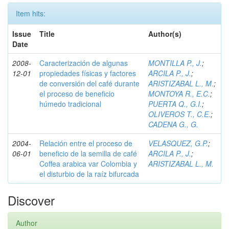
Item hits:
Issue
Title
Author(s)
Date
2008-
Caracterización de algunas
MONTILLA P., J.
;
12-01
propiedades físicas y factores
ARCILA P., J.
;
de conversión del café durante
ARISTIZABAL L., M.
;
el proceso de beneficio
MONTOYA R., E.C.
;
húmedo tradicional
PUERTA Q., G.I.
;
OLIVEROS T., C.E.
;
CADENA G., G.
2004-
Relación entre el proceso de
VELASQUEZ, G.P.
;
06-01
beneficio de la semilla de café
ARCILA P., J.
;
Coffea arabica var Colombia y
ARISTIZABAL L., M.
el disturbio de la raíz bifurcada
Discover
Author