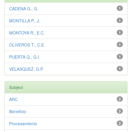
CADENA G., G.
1
MONTILLA P., J.
1
MONTOYA R., E.C.
1
OLIVEROS T., C.E.
1
PUERTA Q., G.I.
1
VELASQUEZ, G.P.
1
Subject
ARC
2
Beneficio
2
Procesamiento
2