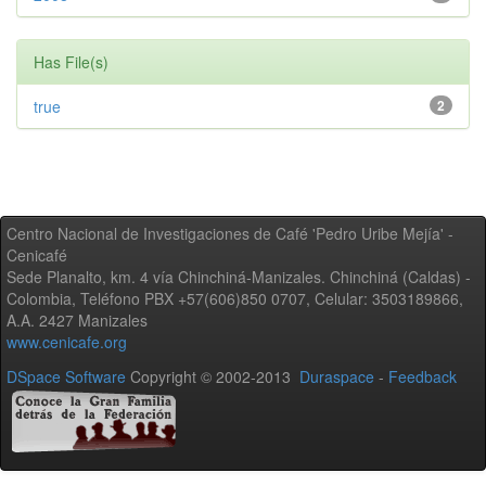
Has File(s)
true
2
Centro Nacional de Investigaciones de Café 'Pedro Uribe Mejía' -
Cenicafé
Sede Planalto, km. 4 vía Chinchiná-Manizales. Chinchiná (Caldas) -
Colombia, Teléfono PBX +57(606)850 0707, Celular: 3503189866,
A.A. 2427 Manizales
www.cenicafe.org
DSpace Software
Copyright © 2002-2013
Duraspace
-
Feedback