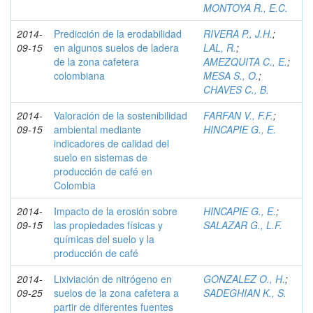
MONTOYA R., E.C.
2014-
Predicción de la erodabilidad
RIVERA P., J.H.
;
09-15
en algunos suelos de ladera
LAL, R.
;
de la zona cafetera
AMEZQUITA C., E.
;
colombiana
MESA S., O.
;
CHAVES C., B.
2014-
Valoración de la sostenibilidad
FARFAN V., F.F.
;
09-15
ambiental mediante
HINCAPIE G., E.
indicadores de calidad del
suelo en sistemas de
producción de café en
Colombia
2014-
Impacto de la erosión sobre
HINCAPIE G., E.
;
09-15
las propiedades físicas y
SALAZAR G., L.F.
químicas del suelo y la
producción de café
2014-
Lixiviación de nitrógeno en
GONZALEZ O., H.
;
09-25
suelos de la zona cafetera a
SADEGHIAN K., S.
partir de diferentes fuentes