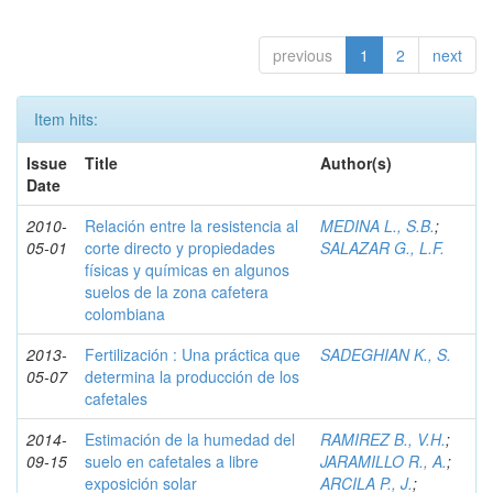
previous
1
2
next
Item hits:
Issue
Title
Author(s)
Date
2010-
Relación entre la resistencia al
MEDINA L., S.B.
;
05-01
corte directo y propiedades
SALAZAR G., L.F.
físicas y químicas en algunos
suelos de la zona cafetera
colombiana
2013-
Fertilización : Una práctica que
SADEGHIAN K., S.
05-07
determina la producción de los
cafetales
2014-
Estimación de la humedad del
RAMIREZ B., V.H.
;
09-15
suelo en cafetales a libre
JARAMILLO R., A.
;
exposición solar
ARCILA P., J.
;