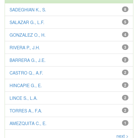
SADEGHIAN K., S.
8
SALAZAR G., L.F.
5
GONZALEZ O., H.
4
RIVERA P., J.H.
3
BARRERA G., J.E.
2
CASTRO Q., A.F.
2
HINCAPIE G., E.
2
LINCE S., L.A.
2
TORRES A., F.A.
2
AMEZQUITA C., E.
1
next >