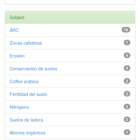
Subject
ARC
16
Zonas cafeteras
7
Erosión
4
Conservación de suelos
3
Coffea arabica
2
Fertilidad del suelo
2
Nitrógeno
2
Suelos de ladera
2
Abonos orgánicos
1