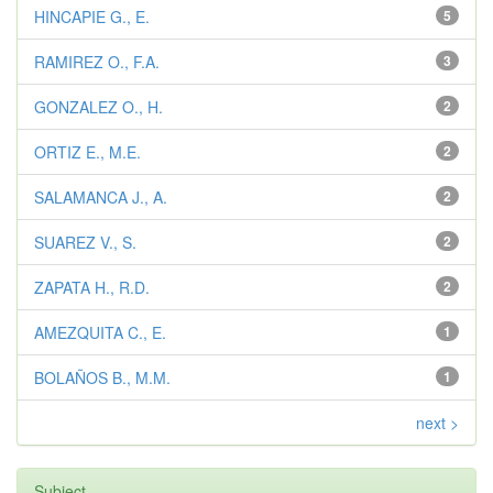
HINCAPIE G., E.
5
RAMIREZ O., F.A.
3
GONZALEZ O., H.
2
ORTIZ E., M.E.
2
SALAMANCA J., A.
2
SUAREZ V., S.
2
ZAPATA H., R.D.
2
AMEZQUITA C., E.
1
BOLAÑOS B., M.M.
1
next >
Subject