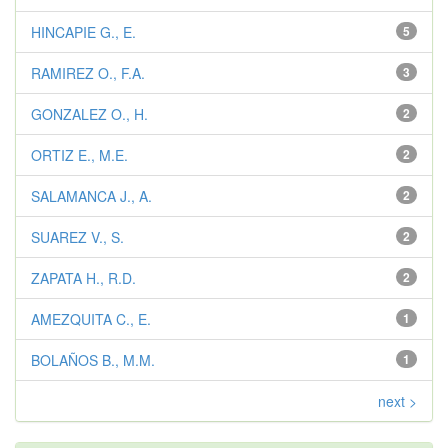
HINCAPIE G., E.
5
RAMIREZ O., F.A.
3
GONZALEZ O., H.
2
ORTIZ E., M.E.
2
SALAMANCA J., A.
2
SUAREZ V., S.
2
ZAPATA H., R.D.
2
AMEZQUITA C., E.
1
BOLAÑOS B., M.M.
1
next >