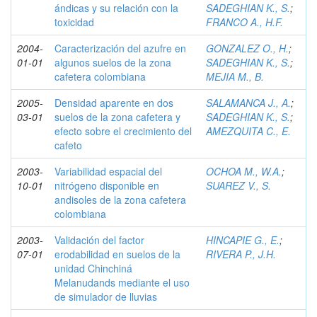
ándicas y su relación con la
SADEGHIAN K., S.
;
toxicidad
FRANCO A., H.F.
2004-
Caracterización del azufre en
GONZALEZ O., H.
;
01-01
algunos suelos de la zona
SADEGHIAN K., S.
;
cafetera colombiana
MEJIA M., B.
2005-
Densidad aparente en dos
SALAMANCA J., A.
;
03-01
suelos de la zona cafetera y
SADEGHIAN K., S.
;
efecto sobre el crecimiento del
AMEZQUITA C., E.
cafeto
2003-
Variabilidad espacial del
OCHOA M., W.A.
;
10-01
nitrógeno disponible en
SUAREZ V., S.
andisoles de la zona cafetera
colombiana
2003-
Validación del factor
HINCAPIE G., E.
;
07-01
erodabilidad en suelos de la
RIVERA P., J.H.
unidad Chinchiná
Melanudands mediante el uso
de simulador de lluvias