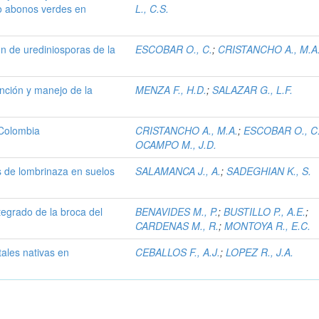
o abonos verdes en
L., C.S.
n de urediniosporas de la
ESCOBAR O., C.
;
CRISTANCHO A., M.A
ención y manejo de la
MENZA F., H.D.
;
SALAZAR G., L.F.
 Colombia
CRISTANCHO A., M.A.
;
ESCOBAR O., C
OCAMPO M., J.D.
s de lombrinaza en suelos
SALAMANCA J., A.
;
SADEGHIAN K., S.
tegrado de la broca del
BENAVIDES M., P.
;
BUSTILLO P., A.E.
;
CARDENAS M., R.
;
MONTOYA R., E.C.
tales nativas en
CEBALLOS F., A.J.
;
LOPEZ R., J.A.