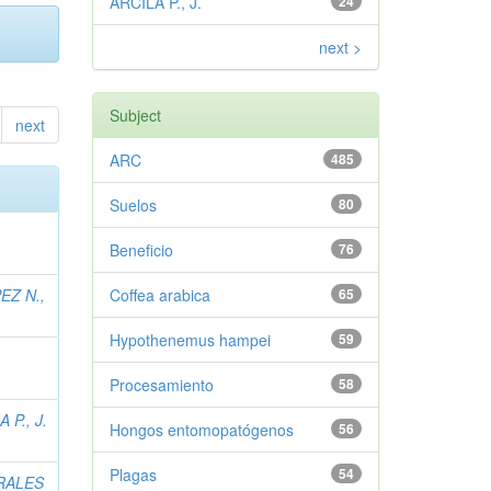
ARCILA P., J.
24
next >
Subject
next
ARC
485
Suelos
80
Beneficio
76
EZ N.,
Coffea arabica
65
Hypothenemus hampei
59
Procesamiento
58
 P., J.
Hongos entomopatógenos
56
Plagas
54
RALES