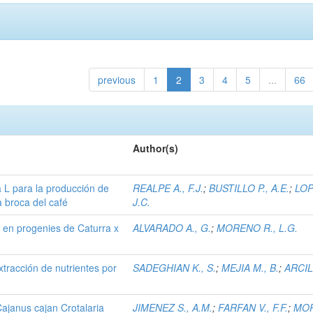
previous
1
2
3
4
5
...
66
Author(s)
a L para la producción de
REALPE A., F.J.
;
BUSTILLO P., A.E.
;
LOP
 broca del café
J.C.
x en progenies de Caturra x
ALVARADO A., G.
;
MORENO R., L.G.
tracción de nutrientes por
SADEGHIAN K., S.
;
MEJIA M., B.
;
ARCILA
ajanus cajan Crotalaria
JIMENEZ S., A.M.
;
FARFAN V., F.F.
;
MO