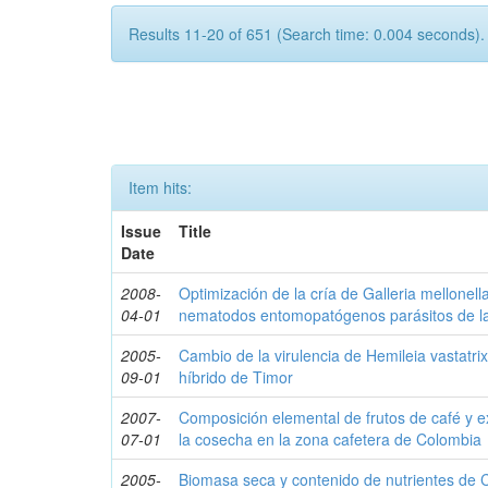
Results 11-20 of 651 (Search time: 0.004 seconds).
Item hits:
Issue
Title
Date
2008-
Optimización de la cría de Galleria mellonell
04-01
nematodos entomopatógenos parásitos de la
2005-
Cambio de la virulencia de Hemileia vastatri
09-01
híbrido de Timor
2007-
Composición elemental de frutos de café y ex
07-01
la cosecha en la zona cafetera de Colombia
2005-
Biomasa seca y contenido de nutrientes de C