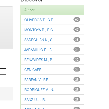
Author
OLIVEROS T., C.E.
60
MONTOYA R., E.C.
47
SADEGHIAN K., S.
38
JARAMILLO R., A.
34
BENAVIDES M., P.
32
CENICAFE
31
FARFAN V., F.F.
29
RODRIGUEZ V., N.
29
SANZ U., J.R.
29