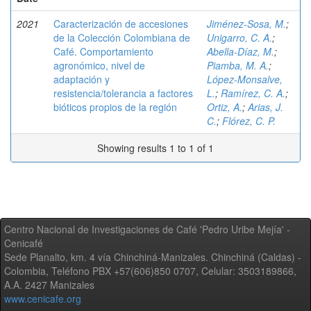
2021
Caracterización de accesiones
Jiménez-Sosa, M.
;
de la Colección Colombiana de
Unigarro, C. A.
;
Café. Comportamiento
Abella-Díaz, M.
;
agronómico, nivel de
Piamba, M. A.
;
adaptación y
López-Monsalve,
resistencia/tolerancia a factores
L.
;
Ramírez, C. A.
;
bióticos propios de la región
Ortiz, A.
;
Arias, J.
C.
;
Flórez, C. P.
Showing results 1 to 1 of 1
Centro Nacional de Investigaciones de Café 'Pedro Uribe Mejía' -
Cenicafé
Sede Planalto, km. 4 vía Chinchiná-Manizales. Chinchiná (Caldas) -
Colombia, Teléfono PBX +57(606)850 0707, Celular: 3503189866,
A.A. 2427 Manizales
www.cenicafe.org