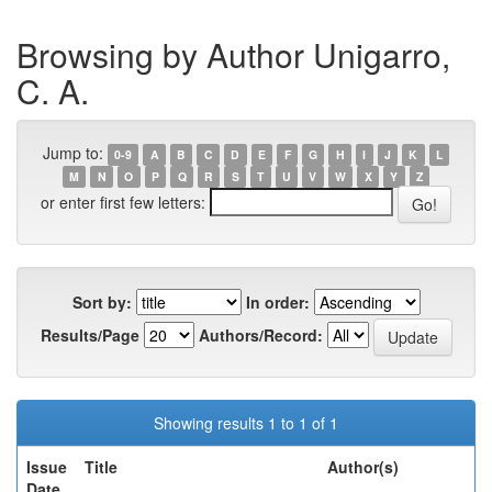
Browsing by Author Unigarro,
C. A.
Jump to:
0-9
A
B
C
D
E
F
G
H
I
J
K
L
M
N
O
P
Q
R
S
T
U
V
W
X
Y
Z
or enter first few letters:
Sort by:
In order:
Results/Page
Authors/Record:
Showing results 1 to 1 of 1
Issue
Title
Author(s)
Date