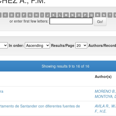
C
D
E
F
G
H
I
J
K
L
M
N
O
P
Q
R
S
T
or enter first few letters:
In order:
Results/Page
Authors/Record
Showing results 9 to 16 of 16
Author(s)
ra
MORENO B.,
MONTOYA, D
rtamento de Santander con diferentes fuentes de
AVILA R., W.
F., H.E.