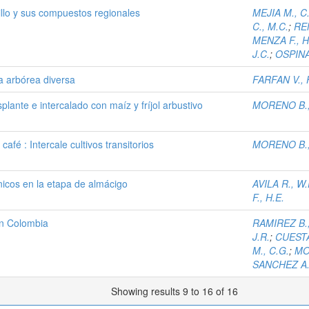
illo y sus compuestos regionales
MEJIA M., C
C., M.C.
;
REN
MENZA F., H
J.C.
;
OSPINA 
a arbórea diversa
FARFAN V., F
plante e intercalado con maíz y fríjol arbustivo
MORENO B.,
afé : Intercale cultivos transitorios
MORENO B.,
nicos en la etapa de almácigo
AVILA R., W.
F., H.E.
 en Colombia
RAMIREZ B.,
J.R.
;
CUESTA
M., C.G.
;
MO
SANCHEZ A.,
Showing results 9 to 16 of 16