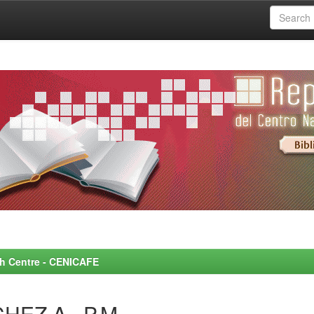
rch Centre - CENICAFE
HEZ A., P.M.