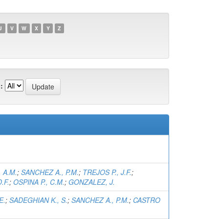
U
V
W
X
Y
Z
:
 A.M.
;
SANCHEZ A., P.M.
;
TREJOS P., J.F.
;
.F.
;
OSPINA P., C.M.
;
GONZALEZ, J.
E.
;
SADEGHIAN K., S.
;
SANCHEZ A., P.M.
;
CASTRO