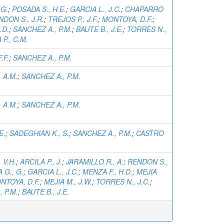
.G.
;
POSADA S., H.E.
;
GARCIA L., J.C.
;
CHAPARRO
DON S., J.R.
;
TREJOS P., J.F.
;
MONTOYA, D.F.
;
.D.
;
SANCHEZ A., P.M.
;
BAUTE B., J.E.
;
TORRES N.,
P., C.M.
.F.
;
SANCHEZ A., P.M.
 A.M.
;
SANCHEZ A., P.M.
 A.M.
;
SANCHEZ A., P.M.
E.
;
SADEGHIAN K., S.
;
SANCHEZ A., P.M.
;
CASTRO
 V.H.
;
ARCILA P., J.
;
JARAMILLO R., A.
;
RENDON S.,
 G., G.
;
GARCIA L., J.C.
;
MENZA F., H.D.
;
MEJIA
NTOYA, D.F.
;
MEJIA M., J.W.
;
TORRES N., J.C.
;
 P.M.
;
BAUTE B., J.E.