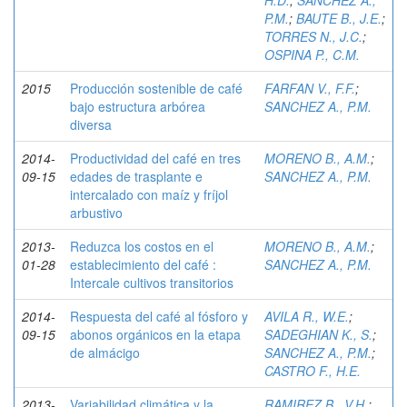
H.D.
;
SANCHEZ A.,
P.M.
;
BAUTE B., J.E.
;
TORRES N., J.C.
;
OSPINA P., C.M.
2015
Producción sostenible de café
FARFAN V., F.F.
;
bajo estructura arbórea
SANCHEZ A., P.M.
diversa
2014-
Productividad del café en tres
MORENO B., A.M.
;
09-15
edades de trasplante e
SANCHEZ A., P.M.
intercalado con maíz y fríjol
arbustivo
2013-
Reduzca los costos en el
MORENO B., A.M.
;
01-28
establecimiento del café :
SANCHEZ A., P.M.
Intercale cultivos transitorios
2014-
Respuesta del café al fósforo y
AVILA R., W.E.
;
09-15
abonos orgánicos en la etapa
SADEGHIAN K., S.
;
de almácigo
SANCHEZ A., P.M.
;
CASTRO F., H.E.
2013-
Variabilidad climática y la
RAMIREZ B., V.H.
;