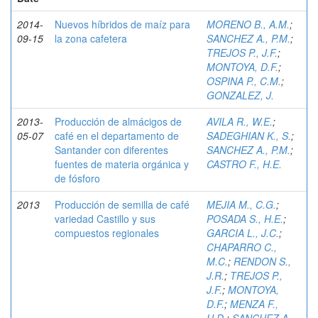
2014-
Nuevos híbridos de maíz para
MORENO B., A.M.
;
09-15
la zona cafetera
SANCHEZ A., P.M.
;
TREJOS P., J.F.
;
MONTOYA, D.F.
;
OSPINA P., C.M.
;
GONZALEZ, J.
2013-
Producción de almácigos de
AVILA R., W.E.
;
05-07
café en el departamento de
SADEGHIAN K., S.
;
Santander con diferentes
SANCHEZ A., P.M.
;
fuentes de materia orgánica y
CASTRO F., H.E.
de fósforo
2013
Producción de semilla de café
MEJIA M., C.G.
;
variedad Castillo y sus
POSADA S., H.E.
;
compuestos regionales
GARCIA L., J.C.
;
CHAPARRO C.,
M.C.
;
RENDON S.,
J.R.
;
TREJOS P.,
J.F.
;
MONTOYA,
D.F.
;
MENZA F.,