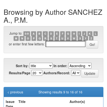
Browsing by Author SANCHEZ
A., P.M.
Jump to:
0-9
A
B
C
D
E
F
G
H
I
J
K
L
M
N
O
P
Q
R
S
T
U
V
W
X
Y
Z
or enter first few letters:
Sort by:
In order:
Results/Page
Authors/Record:
< previous
Showing results 9 to 16 of 16
Issue
Title
Author(s)
Date