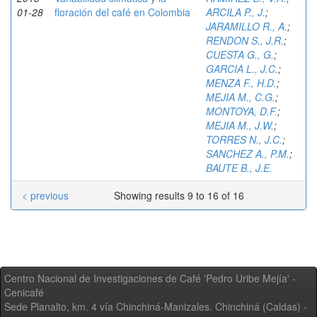
01-28
floración del café en Colombia
ARCILA P., J.
;
JARAMILLO R., A.
;
RENDON S., J.R.
;
CUESTA G., G.
;
GARCIA L., J.C.
;
MENZA F., H.D.
;
MEJIA M., C.G.
;
MONTOYA, D.F.
;
MEJIA M., J.W.
;
TORRES N., J.C.
;
SANCHEZ A., P.M.
;
BAUTE B., J.E.
< previous
Showing results 9 to 16 of 16
Centro Nacional de Investigaciones de Café 'Pedro Uribe Mejía' -
Cenicafé
Sede Planalto, km. 4 vía Chinchiná-Manizales. Chinchiná (Caldas) -