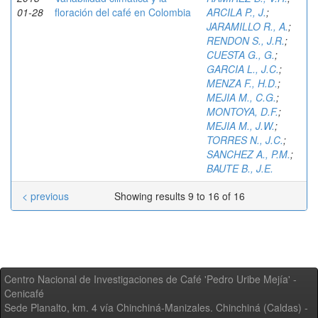
01-28
floración del café en Colombia
ARCILA P., J.
;
JARAMILLO R., A.
;
RENDON S., J.R.
;
CUESTA G., G.
;
GARCIA L., J.C.
;
MENZA F., H.D.
;
MEJIA M., C.G.
;
MONTOYA, D.F.
;
MEJIA M., J.W.
;
TORRES N., J.C.
;
SANCHEZ A., P.M.
;
BAUTE B., J.E.
< previous
Showing results 9 to 16 of 16
Centro Nacional de Investigaciones de Café 'Pedro Uribe Mejía' -
Cenicafé
Sede Planalto, km. 4 vía Chinchiná-Manizales. Chinchiná (Caldas) -