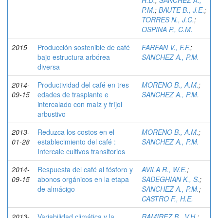
H.D.
;
SANCHEZ A.,
P.M.
;
BAUTE B., J.E.
;
TORRES N., J.C.
;
OSPINA P., C.M.
2015
Producción sostenible de café
FARFAN V., F.F.
;
bajo estructura arbórea
SANCHEZ A., P.M.
diversa
2014-
Productividad del café en tres
MORENO B., A.M.
;
09-15
edades de trasplante e
SANCHEZ A., P.M.
intercalado con maíz y fríjol
arbustivo
2013-
Reduzca los costos en el
MORENO B., A.M.
;
01-28
establecimiento del café :
SANCHEZ A., P.M.
Intercale cultivos transitorios
2014-
Respuesta del café al fósforo y
AVILA R., W.E.
;
09-15
abonos orgánicos en la etapa
SADEGHIAN K., S.
;
de almácigo
SANCHEZ A., P.M.
;
CASTRO F., H.E.
2013-
Variabilidad climática y la
RAMIREZ B., V.H.
;