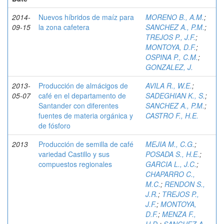
2014-
Nuevos híbridos de maíz para
MORENO B., A.M.
;
09-15
la zona cafetera
SANCHEZ A., P.M.
;
TREJOS P., J.F.
;
MONTOYA, D.F.
;
OSPINA P., C.M.
;
GONZALEZ, J.
2013-
Producción de almácigos de
AVILA R., W.E.
;
05-07
café en el departamento de
SADEGHIAN K., S.
;
Santander con diferentes
SANCHEZ A., P.M.
;
fuentes de materia orgánica y
CASTRO F., H.E.
de fósforo
2013
Producción de semilla de café
MEJIA M., C.G.
;
variedad Castillo y sus
POSADA S., H.E.
;
compuestos regionales
GARCIA L., J.C.
;
CHAPARRO C.,
M.C.
;
RENDON S.,
J.R.
;
TREJOS P.,
J.F.
;
MONTOYA,
D.F.
;
MENZA F.,