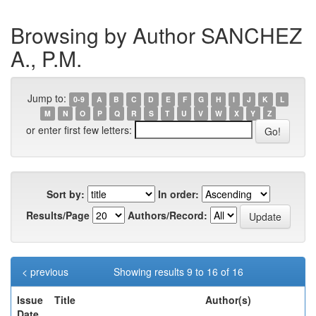
Browsing by Author SANCHEZ
A., P.M.
Jump to:
0-9
A
B
C
D
E
F
G
H
I
J
K
L
M
N
O
P
Q
R
S
T
U
V
W
X
Y
Z
or enter first few letters:
Sort by:
In order:
Results/Page
Authors/Record:
< previous
Showing results 9 to 16 of 16
Issue
Title
Author(s)
Date