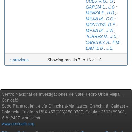
CUESTA G., G.
;
GARCIA L., J.C.
;
MENZA F., H.D.
;
MEJIA M., C.G.
;
MONTOYA, D.F.
;
MEJIA M., J.W.
;
TORRES N., J.C.
;
SANCHEZ A., P.M.
;
BAUTE B., J.E.
< previous
Showing results 7 to 16 of 16
Centro Nacional de Investigaciones de Café 'Pedro Uribe Mejía' -
Cenicafé
Sede Planalto, km. 4 vía Chinchiná-Manizales. Chinchiná (Caldas) -
Colombia, Teléfono PBX +57(606)850 0707, Celular: 3503189866,
A.A. 2427 Manizales
www.cenicafe.org