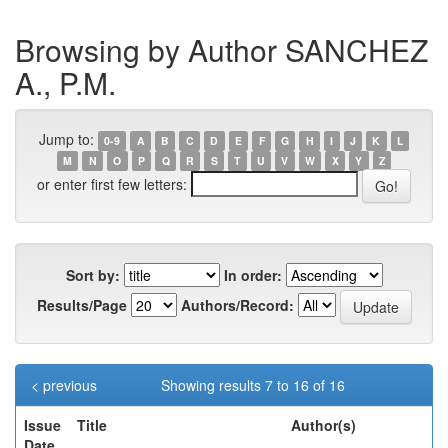
Browsing by Author SANCHEZ
A., P.M.
Jump to:
0-9
A
B
C
D
E
F
G
H
I
J
K
L
M
N
O
P
Q
R
S
T
U
V
W
X
Y
Z
or enter first few letters:
Sort by:
In order:
Results/Page
Authors/Record:
< previous
Showing results 7 to 16 of 16
Issue
Title
Author(s)
Date