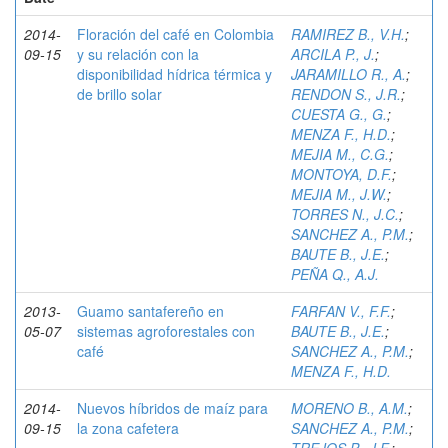
2014-
Floración del café en Colombia
RAMIREZ B., V.H.
;
09-15
y su relación con la
ARCILA P., J.
;
disponibilidad hídrica térmica y
JARAMILLO R., A.
;
de brillo solar
RENDON S., J.R.
;
CUESTA G., G.
;
MENZA F., H.D.
;
MEJIA M., C.G.
;
MONTOYA, D.F.
;
MEJIA M., J.W.
;
TORRES N., J.C.
;
SANCHEZ A., P.M.
;
BAUTE B., J.E.
;
PEÑA Q., A.J.
2013-
Guamo santafereño en
FARFAN V., F.F.
;
05-07
sistemas agroforestales con
BAUTE B., J.E.
;
café
SANCHEZ A., P.M.
;
MENZA F., H.D.
2014-
Nuevos híbridos de maíz para
MORENO B., A.M.
;
09-15
la zona cafetera
SANCHEZ A., P.M.
;