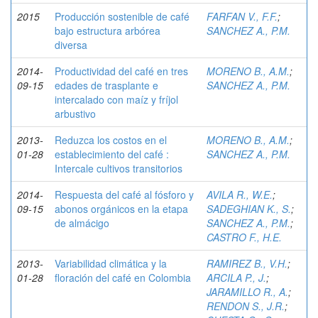
2015
Producción sostenible de café
FARFAN V., F.F.
;
bajo estructura arbórea
SANCHEZ A., P.M.
diversa
2014-
Productividad del café en tres
MORENO B., A.M.
;
09-15
edades de trasplante e
SANCHEZ A., P.M.
intercalado con maíz y fríjol
arbustivo
2013-
Reduzca los costos en el
MORENO B., A.M.
;
01-28
establecimiento del café :
SANCHEZ A., P.M.
Intercale cultivos transitorios
2014-
Respuesta del café al fósforo y
AVILA R., W.E.
;
09-15
abonos orgánicos en la etapa
SADEGHIAN K., S.
;
de almácigo
SANCHEZ A., P.M.
;
CASTRO F., H.E.
2013-
Variabilidad climática y la
RAMIREZ B., V.H.
;
01-28
floración del café en Colombia
ARCILA P., J.
;
JARAMILLO R., A.
;
RENDON S., J.R.
;