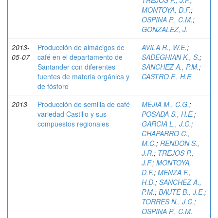
TREJOS P., J.F.
;
MONTOYA, D.F.
;
OSPINA P., C.M.
;
GONZALEZ, J.
2013-
Producción de almácigos de
AVILA R., W.E.
;
05-07
café en el departamento de
SADEGHIAN K., S.
;
Santander con diferentes
SANCHEZ A., P.M.
;
fuentes de materia orgánica y
CASTRO F., H.E.
de fósforo
2013
Producción de semilla de café
MEJIA M., C.G.
;
variedad Castillo y sus
POSADA S., H.E.
;
compuestos regionales
GARCIA L., J.C.
;
CHAPARRO C.,
M.C.
;
RENDON S.,
J.R.
;
TREJOS P.,
J.F.
;
MONTOYA,
D.F.
;
MENZA F.,
H.D.
;
SANCHEZ A.,
P.M.
;
BAUTE B., J.E.
;
TORRES N., J.C.
;
OSPINA P., C.M.