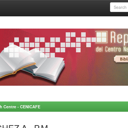
rch Centre - CENICAFE
HEZ A., P.M.