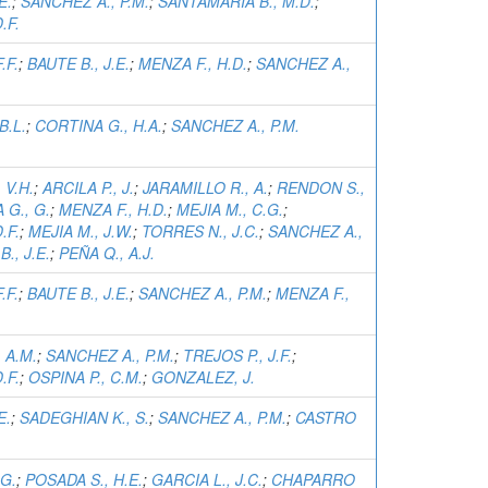
E.
;
SANCHEZ A., P.M.
;
SANTAMARIA B., M.D.
;
.F.
.F.
;
BAUTE B., J.E.
;
MENZA F., H.D.
;
SANCHEZ A.,
B.L.
;
CORTINA G., H.A.
;
SANCHEZ A., P.M.
 V.H.
;
ARCILA P., J.
;
JARAMILLO R., A.
;
RENDON S.,
 G., G.
;
MENZA F., H.D.
;
MEJIA M., C.G.
;
.F.
;
MEJIA M., J.W.
;
TORRES N., J.C.
;
SANCHEZ A.,
., J.E.
;
PEÑA Q., A.J.
.F.
;
BAUTE B., J.E.
;
SANCHEZ A., P.M.
;
MENZA F.,
 A.M.
;
SANCHEZ A., P.M.
;
TREJOS P., J.F.
;
.F.
;
OSPINA P., C.M.
;
GONZALEZ, J.
E.
;
SADEGHIAN K., S.
;
SANCHEZ A., P.M.
;
CASTRO
.G.
;
POSADA S., H.E.
;
GARCIA L., J.C.
;
CHAPARRO