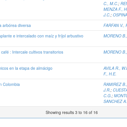
C., M.C.
;
REN
MENZA F., H
J.C.
;
OSPINA 
a arbórea diversa
FARFAN V., F
plante e intercalado con maíz y fríjol arbustivo
MORENO B.,
afé : Intercale cultivos transitorios
MORENO B.,
nicos en la etapa de almácigo
AVILA R., W.
F., H.E.
 en Colombia
RAMIREZ B.,
J.R.
;
CUESTA
C.G.
;
MONTO
SANCHEZ A.,
Showing results 3 to 16 of 16