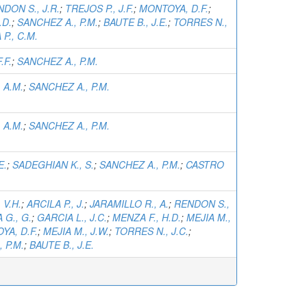
DON S., J.R.
;
TREJOS P., J.F.
;
MONTOYA, D.F.
;
.D.
;
SANCHEZ A., P.M.
;
BAUTE B., J.E.
;
TORRES N.,
P., C.M.
.F.
;
SANCHEZ A., P.M.
 A.M.
;
SANCHEZ A., P.M.
 A.M.
;
SANCHEZ A., P.M.
E.
;
SADEGHIAN K., S.
;
SANCHEZ A., P.M.
;
CASTRO
 V.H.
;
ARCILA P., J.
;
JARAMILLO R., A.
;
RENDON S.,
 G., G.
;
GARCIA L., J.C.
;
MENZA F., H.D.
;
MEJIA M.,
YA, D.F.
;
MEJIA M., J.W.
;
TORRES N., J.C.
;
 P.M.
;
BAUTE B., J.E.