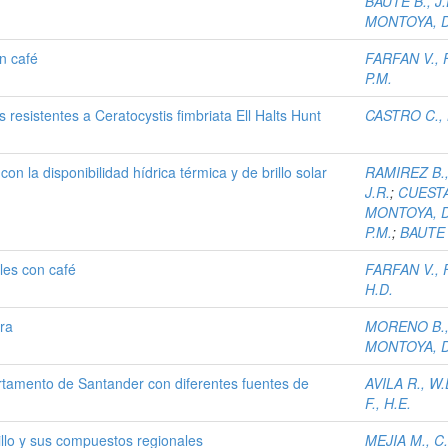
BAUTE B., J.
MONTOYA, D
n café
FARFAN V., F
P.M.
 resistentes a Ceratocystis fimbriata Ell Halts Hunt
CASTRO C., 
on la disponibilidad hídrica térmica y de brillo solar
RAMIREZ B.,
J.R.
;
CUESTA
MONTOYA, D
P.M.
;
BAUTE B
les con café
FARFAN V., F
H.D.
ra
MORENO B.,
MONTOYA, D
rtamento de Santander con diferentes fuentes de
AVILA R., W.
F., H.E.
illo y sus compuestos regionales
MEJIA M., C