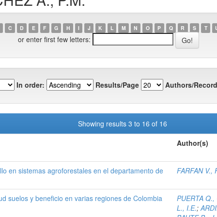
C
D
E
F
G
H
I
J
K
L
M
N
O
P
Q
R
S
T
or enter first few letters:
In order:
Results/Page
Authors/Record
Showing results 3 to 16 of 16
Author(s)
llo en sistemas agroforestales en el departamento de
FARFAN V., F
itud suelos y beneficio en varias regiones de Colombia
PUERTA Q., 
L., I.E.
;
ARDIL