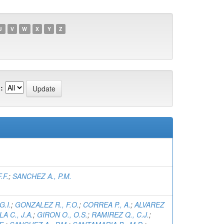
U
V
W
X
Y
Z
:
.F.
;
SANCHEZ A., P.M.
G.I.
;
GONZALEZ R., F.O.
;
CORREA P., A.
;
ALVAREZ
A C., J.A.
;
GIRON O., O.S.
;
RAMIREZ Q., C.J.
;