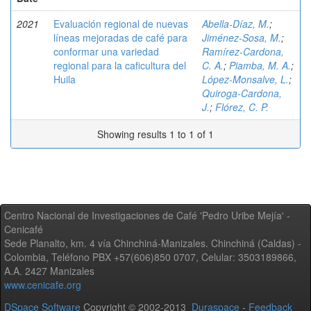
2021
Evaluación regional de nuevas
Abella-Díaz, M.
;
líneas mejoradas de café para
Jiménez-Sosa, M.
;
conformar una variedad
Ramírez-Cardona,
regional para la caficultura del
C. A.
;
Piamba, M. A.
;
Huila
López-Monsalve, L.
;
Quiroga-Cardona,
J.
;
Flórez, C. P.
Showing results 1 to 1 of 1
Centro Nacional de Investigaciones de Café 'Pedro Uribe Mejía' -
Cenicafé
Sede Planalto, km. 4 vía Chinchiná-Manizales. Chinchiná (Caldas) -
Colombia, Teléfono PBX +57(606)850 0707, Celular: 3503189866,
A.A. 2427 Manizales
www.cenicafe.org
DSpace Software
Copyright © 2002-2013
Duraspace
-
Feedback