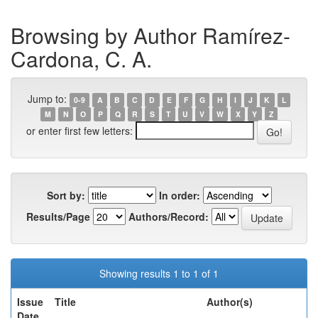
Browsing by Author Ramírez-
Cardona, C. A.
Jump to:
0-9
A
B
C
D
E
F
G
H
I
J
K
L
M
N
O
P
Q
R
S
T
U
V
W
X
Y
Z
or enter first few letters:
Sort by:
In order:
Results/Page
Authors/Record:
Showing results 1 to 1 of 1
Issue
Title
Author(s)
Date