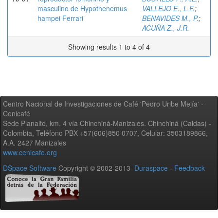
masculino de Hypothenemus
VALLEJO E., L.F.
;
hampei Ferrari
BENAVIDES M., P.
;
ACUÑA Z., J.R.
Showing results 1 to 4 of 4
Centro Nacional de Investigaciones de Café 'Pedro Uribe Mejía' -
Cenicafé
Sede Planalto, km. 4 vía Chinchiná-Manizales. Chinchiná (Caldas) -
Colombia, Teléfono PBX +57(606)850 0707, Celular: 3503189866,
A.A. 2427 Manizales
www.cenicafe.org
DSpace Software
Copyright © 2002-2013
Duraspace
-
Feedback