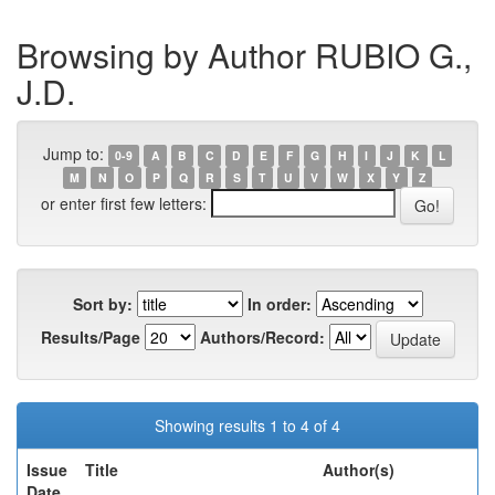
Browsing by Author RUBIO G.,
J.D.
Jump to:
0-9
A
B
C
D
E
F
G
H
I
J
K
L
M
N
O
P
Q
R
S
T
U
V
W
X
Y
Z
or enter first few letters:
Sort by:
In order:
Results/Page
Authors/Record:
Showing results 1 to 4 of 4
Issue
Title
Author(s)
Date