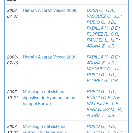
2006-
Hernan Alcaraz Viecco 2006
OSSA O., G.A.
;
07-07
VASQUEZ O., J.J.
;
RUBIO G., J.D.
;
PADILLA H., B.E.
;
FLOREZ R., C.P.
;
RANGEL L., M.P.
;
ACUÑA Z., J.R.
2009-
Hernán Alcaráz Viecco 2009
PADILLA H., B.E.
;
07-10
ACUÑA Z., J.R.
;
VASQUEZ O., J.J.
;
RUBIO G., J.D.
;
FLOREZ R., C.P.
2007-
Morfología del sistema
RUBIO G., J.D.
;
10-01
digestivo de Hypothenemus
BUSTILLO P., A.E.
;
hampei Ferrari
VALLEJO E., L.F.
;
BENAVIDES M., P.
;
ACUÑA Z., J.R.
2007-
Morfología del sistema
RUBIO G., J.D.
;
10-01
reproductor femenino y
BUSTILLO P., A.E.
;