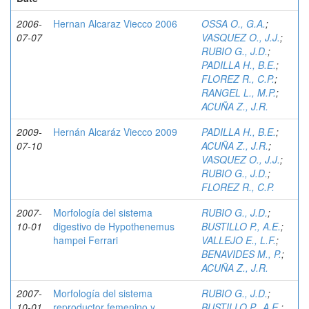
2006-
Hernan Alcaraz Viecco 2006
OSSA O., G.A.
;
07-07
VASQUEZ O., J.J.
;
RUBIO G., J.D.
;
PADILLA H., B.E.
;
FLOREZ R., C.P.
;
RANGEL L., M.P.
;
ACUÑA Z., J.R.
2009-
Hernán Alcaráz Viecco 2009
PADILLA H., B.E.
;
07-10
ACUÑA Z., J.R.
;
VASQUEZ O., J.J.
;
RUBIO G., J.D.
;
FLOREZ R., C.P.
2007-
Morfología del sistema
RUBIO G., J.D.
;
10-01
digestivo de Hypothenemus
BUSTILLO P., A.E.
;
hampei Ferrari
VALLEJO E., L.F.
;
BENAVIDES M., P.
;
ACUÑA Z., J.R.
2007-
Morfología del sistema
RUBIO G., J.D.
;
10-01
reproductor femenino y
BUSTILLO P., A.E.
;