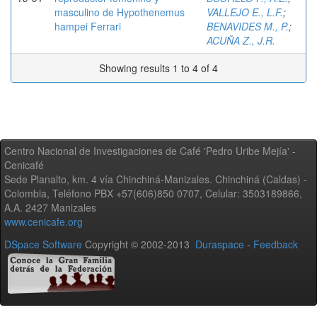
masculino de Hypothenemus
VALLEJO E., L.F.
;
hampei Ferrari
BENAVIDES M., P.
;
ACUÑA Z., J.R.
Showing results 1 to 4 of 4
Centro Nacional de Investigaciones de Café 'Pedro Uribe Mejía' -
Cenicafé
Sede Planalto, km. 4 vía Chinchiná-Manizales. Chinchiná (Caldas) -
Colombia, Teléfono PBX +57(606)850 0707, Celular: 3503189866,
A.A. 2427 Manizales
www.cenicafe.org
DSpace Software
Copyright © 2002-2013
Duraspace
-
Feedback