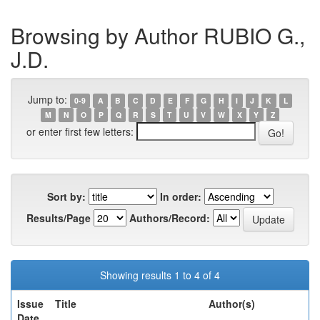
Browsing by Author RUBIO G.,
J.D.
Jump to:
0-9
A
B
C
D
E
F
G
H
I
J
K
L
M
N
O
P
Q
R
S
T
U
V
W
X
Y
Z
or enter first few letters:
Sort by:
In order:
Results/Page
Authors/Record:
Showing results 1 to 4 of 4
Issue
Title
Author(s)
Date