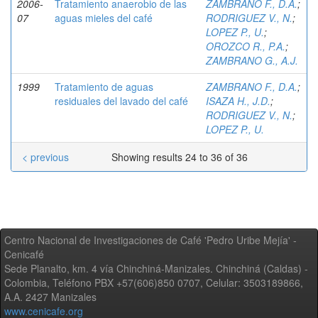
2006-
Tratamiento anaerobio de las
ZAMBRANO F., D.A.
;
07
aguas mieles del café
RODRIGUEZ V., N.
;
LOPEZ P., U.
;
OROZCO R., P.A.
;
ZAMBRANO G., A.J.
1999
Tratamiento de aguas
ZAMBRANO F., D.A.
;
residuales del lavado del café
ISAZA H., J.D.
;
RODRIGUEZ V., N.
;
LOPEZ P., U.
< previous
Showing results 24 to 36 of 36
Centro Nacional de Investigaciones de Café 'Pedro Uribe Mejía' -
Cenicafé
Sede Planalto, km. 4 vía Chinchiná-Manizales. Chinchiná (Caldas) -
Colombia, Teléfono PBX +57(606)850 0707, Celular: 3503189866,
A.A. 2427 Manizales
www.cenicafe.org