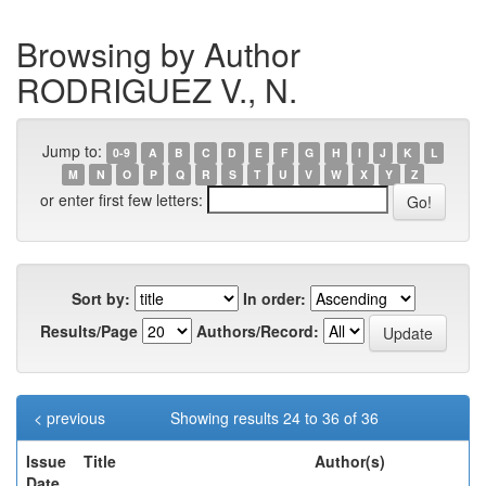
Browsing by Author
RODRIGUEZ V., N.
Jump to:
0-9
A
B
C
D
E
F
G
H
I
J
K
L
M
N
O
P
Q
R
S
T
U
V
W
X
Y
Z
or enter first few letters:
Sort by:
In order:
Results/Page
Authors/Record:
< previous
Showing results 24 to 36 of 36
Issue
Title
Author(s)
Date