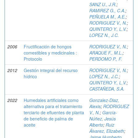
SANZ U., J.R.
;
RAMIREZ G., C.A.
;
PEÑUELA M., A.E.
;
RODRIGUEZ V., N.
;
QUINTERO Y., L.V.
;
LOPEZ N., J.C.
2006
Fructificación de hongos
RODRIGUEZ V., N.
;
comestibles y medicinales :
ARAQUE F., M.L.
;
Protocolo
PERDOMO P., F.
2012
Gestión integral del recurso
RODRIGUEZ V., N.
;
hídrico
LOPEZ N., J.C.
;
QUINTERO Y., L.V.
;
CASTAÑEDA, S.A.
2022
Humedales artificiales como
Gonzalez-Diaz,
alternativa para el tratamiento
Alexis
;
RODRIGUEZ
terciario de efluentes de planta
V., N.
;
García-
de beneficio de palma de
Núñez, Jesús
aceite
Alberto
;
Ruiz
Álvarez, Elizabeth
;
Jaime Humberto,