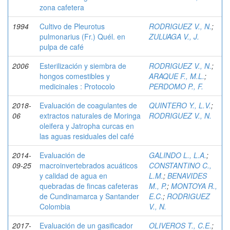
zona cafetera
1994
Cultivo de Pleurotus
RODRIGUEZ V., N.
;
pulmonarius (Fr.) Quél. en
ZULUAGA V., J.
pulpa de café
2006
Esterilización y siembra de
RODRIGUEZ V., N.
;
hongos comestibles y
ARAQUE F., M.L.
;
medicinales : Protocolo
PERDOMO P., F.
2018-
Evaluación de coagulantes de
QUINTERO Y., L.V.
;
06
extractos naturales de Moringa
RODRIGUEZ V., N.
oleifera y Jatropha curcas en
las aguas residuales del café
2014-
Evaluación de
GALINDO L., L.A.
;
09-25
macroinvertebrados acuáticos
CONSTANTINO C.,
y calidad de agua en
L.M.
;
BENAVIDES
quebradas de fincas cafeteras
M., P.
;
MONTOYA R.,
de Cundinamarca y Santander
E.C.
;
RODRIGUEZ
Colombia
V., N.
2017-
Evaluación de un gasificador
OLIVEROS T., C.E.
;