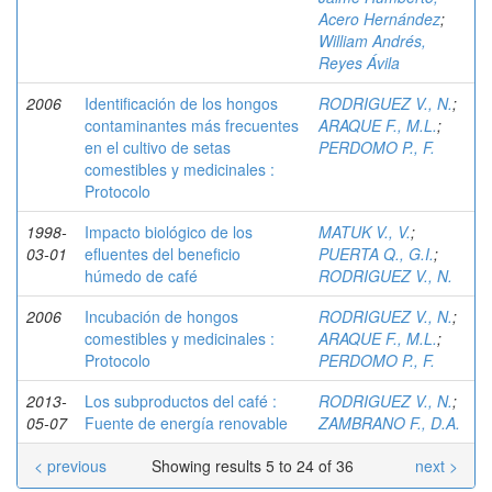
Acero Hernández
;
William Andrés,
Reyes Ávila
2006
Identificación de los hongos
RODRIGUEZ V., N.
;
contaminantes más frecuentes
ARAQUE F., M.L.
;
en el cultivo de setas
PERDOMO P., F.
comestibles y medicinales :
Protocolo
1998-
Impacto biológico de los
MATUK V., V.
;
03-01
efluentes del beneficio
PUERTA Q., G.I.
;
húmedo de café
RODRIGUEZ V., N.
2006
Incubación de hongos
RODRIGUEZ V., N.
;
comestibles y medicinales :
ARAQUE F., M.L.
;
Protocolo
PERDOMO P., F.
2013-
Los subproductos del café :
RODRIGUEZ V., N.
;
05-07
Fuente de energía renovable
ZAMBRANO F., D.A.
< previous
Showing results 5 to 24 of 36
next >