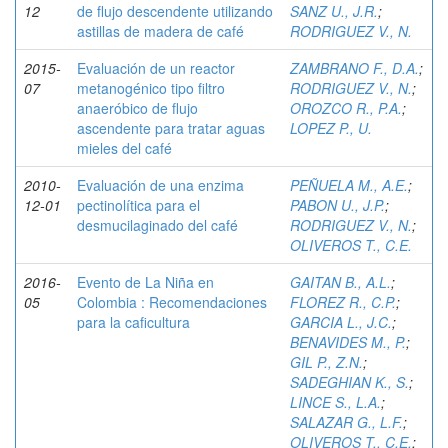
12
de flujo descendente utilizando
SANZ U., J.R.
;
astillas de madera de café
RODRIGUEZ V., N.
2015-
Evaluación de un reactor
ZAMBRANO F., D.A.
;
07
metanogénico tipo filtro
RODRIGUEZ V., N.
;
anaeróbico de flujo
OROZCO R., P.A.
;
ascendente para tratar aguas
LOPEZ P., U.
mieles del café
2010-
Evaluación de una enzima
PEÑUELA M., A.E.
;
12-01
pectinolítica para el
PABON U., J.P.
;
desmucilaginado del café
RODRIGUEZ V., N.
;
OLIVEROS T., C.E.
2016-
Evento de La Niña en
GAITAN B., A.L.
;
05
Colombia : Recomendaciones
FLOREZ R., C.P.
;
para la caficultura
GARCIA L., J.C.
;
BENAVIDES M., P.
;
GIL P., Z.N.
;
SADEGHIAN K., S.
;
LINCE S., L.A.
;
SALAZAR G., L.F.
;
OLIVEROS T., C.E.
;