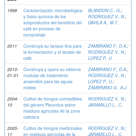
1998
Caracterización microbiológica
BLANDON C., G.
;
y físico química de los
RODRIGUEZ V., N.
;
subproductos del beneficio del
DAVILA A., M.T.
café en proceso de
compostaje
2011
Construya su tanque tina para
ZAMBRANO F., D.A.
;
la fermentación y el lavado de
RODRIGUEZ V., N.
;
café
LOPEZ P., U
2010-
Construya y opere su sistema
ZAMBRANO F., D.A.
;
01-01
modular de tratamiento
RODRIGUEZ V., N.
;
anaerobio para las aguas
LOPEZ P., U.
;
mieles
ZAMBRANO G., A.J.
2004-
Cultivo de hongos comestibles
RODRIGUEZ V., N.
;
10
del género Pleurotus sobre
JARAMILLO L., C.
residuos agrícolas de la zona
cafetera
2005-
Cultivo de hongos medicinales
RODRIGUEZ V., N.
;
11
en residuos agrícolas de la
JARAMILLO L., C.