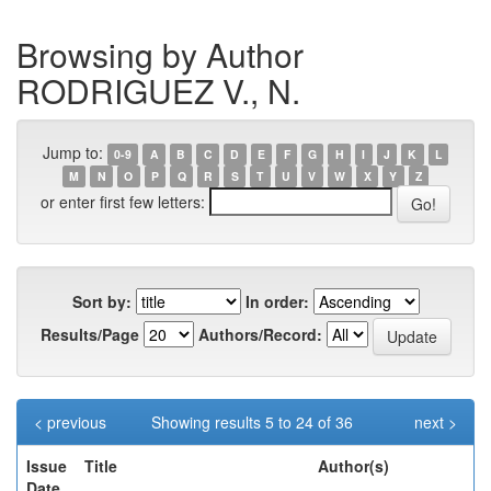
Browsing by Author
RODRIGUEZ V., N.
Jump to:
0-9
A
B
C
D
E
F
G
H
I
J
K
L
M
N
O
P
Q
R
S
T
U
V
W
X
Y
Z
or enter first few letters:
Sort by:
In order:
Results/Page
Authors/Record:
< previous
Showing results 5 to 24 of 36
next >
Issue
Title
Author(s)
Date