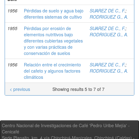
1956
Pérdidas de suelo y agua bajo
SUAREZ DE C., F.
;
diferentes sistemas de cultivo
RODRIGUEZ G., A.
1955
Pérdidas por erosión de
SUAREZ DE C., F.
;
elementos nutritivos bajo
RODRIGUEZ G., A.
diferentes cubiertas vegetales
y con varias prácticas de
conservación de suelos
1956
Relación entre el crecimiento
SUAREZ DE C., F.
;
del cafeto y algunos factores
RODRIGUEZ G., A.
climáticos
< previous
Showing results 5 to 7 of 7
Centro Nacional de Investigaciones de Café 'Pedro Uribe Mejía' -
Cenicafé
Sede Planalto, km. 4 vía Chinchiná-Manizales. Chinchiná (Caldas) -