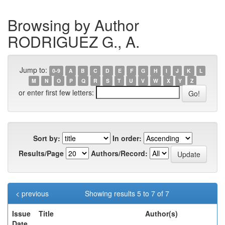
Browsing by Author
RODRIGUEZ G., A.
Jump to:
0-9
A
B
C
D
E
F
G
H
I
J
K
L
M
N
O
P
Q
R
S
T
U
V
W
X
Y
Z
or enter first few letters:
Sort by:
In order:
Results/Page
Authors/Record:
< previous
Showing results 5 to 7 of 7
Issue
Title
Author(s)
Date