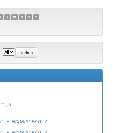
U
V
W
X
Y
Z
:
G., A.
., F.
;
RODRIGUEZ G., A.
., F.
;
RODRIGUEZ G., A.