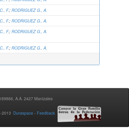
., F.
;
RODRIGUEZ G., A.
., F.
;
RODRIGUEZ G., A.
., F.
;
RODRIGUEZ G., A.
., F.
;
RODRIGUEZ G., A.
3189866, A.A. 2427 Manizales
02-2013
Duraspace
-
Feedback