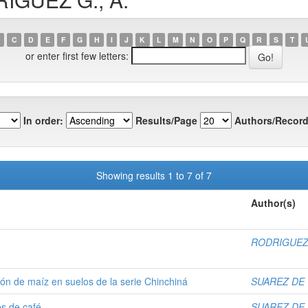
C
D
E
F
G
H
I
J
K
L
M
N
O
P
Q
R
S
T
or enter first few letters:
In order:
Results/Page
Authors/Record
Showing results 1 to 7 of 7
Author(s)
RODRIGUEZ 
ción de maíz en suelos de la serie Chinchiná
SUAREZ DE C
es de café
SUAREZ DE C