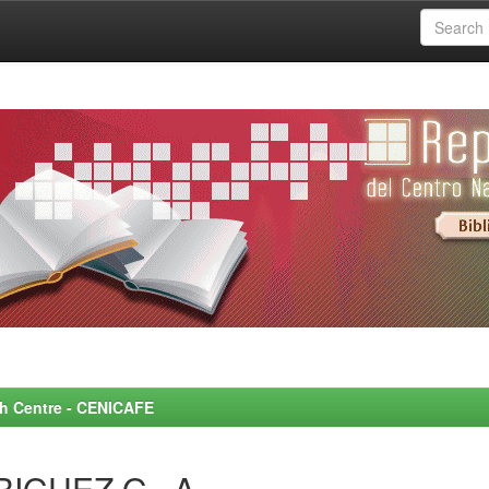
rch Centre - CENICAFE
RIGUEZ G., A.