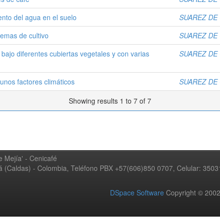
ento del agua en el suelo
SUAREZ DE C
temas de cultivo
SUAREZ DE C
 bajo diferentes cubiertas vegetales y con varias
SUAREZ DE C
gunos factores climáticos
SUAREZ DE C
Showing results 1 to 7 of 7
 Mejía' - Cenicafé
ná (Caldas) - Colombia, Teléfono PBX +57(606)850 0707, Celular: 350
DSpace Software
Copyright © 20