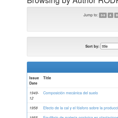
Jump to:
0-9
A
B
Sort by:
Issue
Title
Date
1949-
Composición mecánica del suelo
12
1958
Efecto de la cal y el fósforo sobre la produc
1955
Equilibrio de materia orgánica en plantacion