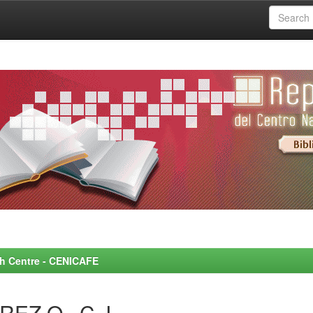
rch Centre - CENICAFE
REZ Q., C.J.