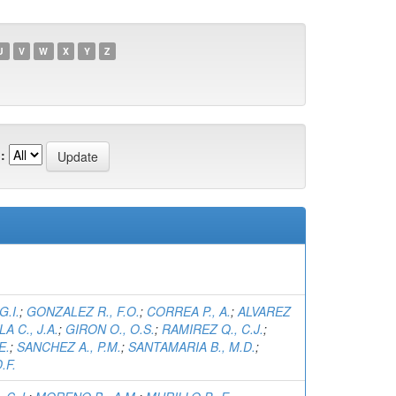
U
V
W
X
Y
Z
:
G.I.
;
GONZALEZ R., F.O.
;
CORREA P., A.
;
ALVAREZ
A C., J.A.
;
GIRON O., O.S.
;
RAMIREZ Q., C.J.
;
E.
;
SANCHEZ A., P.M.
;
SANTAMARIA B., M.D.
;
.F.