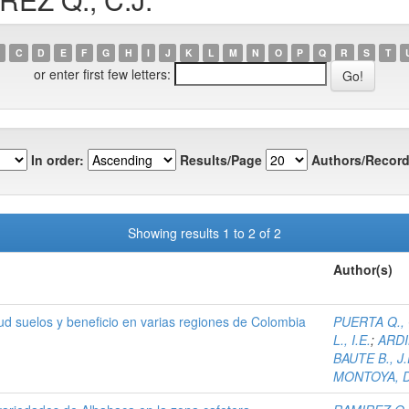
C
D
E
F
G
H
I
J
K
L
M
N
O
P
Q
R
S
T
or enter first few letters:
In order:
Results/Page
Authors/Record
Showing results 1 to 2 of 2
Author(s)
itud suelos y beneficio en varias regiones de Colombia
PUERTA Q., 
L., I.E.
;
ARDIL
BAUTE B., J.
MONTOYA, D