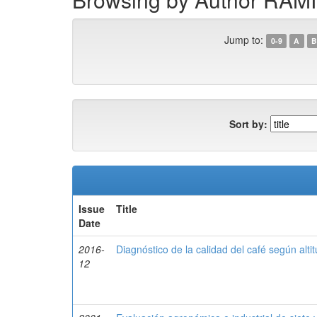
Jump to:
0-9
A
B
Sort by:
Issue
Title
Date
2016-
Diagnóstico de la calidad del café según alt
12