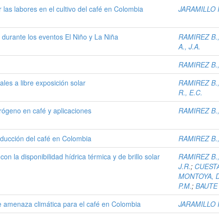
ar las labores en el cultivo del café en Colombia
JARAMILLO R
a durante los eventos El Niño y La Niña
RAMIREZ B.,
A., J.A.
RAMIREZ B.,
les a libre exposición solar
RAMIREZ B.,
R., E.C.
trógeno en café y aplicaciones
RAMIREZ B.,
oducción del café en Colombia
RAMIREZ B.,
on la disponibilidad hídrica térmica y de brillo solar
RAMIREZ B.,
J.R.
;
CUESTA
MONTOYA, D
P.M.
;
BAUTE B
de amenaza climática para el café en Colombia
JARAMILLO R