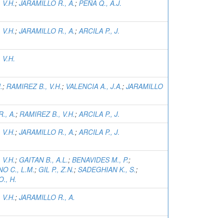
 V.H.
;
JARAMILLO R., A.
;
PEÑA Q., A.J.
 V.H.
;
JARAMILLO R., A.
;
ARCILA P., J.
 V.H.
.
;
RAMIREZ B., V.H.
;
VALENCIA A., J.A.
;
JARAMILLO
., A.
;
RAMIREZ B., V.H.
;
ARCILA P., J.
 V.H.
;
JARAMILLO R., A.
;
ARCILA P., J.
 V.H.
;
GAITAN B., A.L.
;
BENAVIDES M., P.
;
O C., L.M.
;
GIL P., Z.N.
;
SADEGHIAN K., S.
;
., H.
 V.H.
;
JARAMILLO R., A.