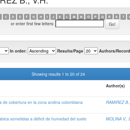
C
D
E
F
G
H
I
J
K
L
M
N
O
P
Q
R
S
T
or enter first few letters:
In order:
Results/Page
Authors/Record
Showing results 1 to 20 of 24
Author(s)
s de cobertura en la zona andina colombiana
RAMIREZ B.,
bica sometidas a déficit de humedad del suelo
MOLINA V., 