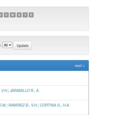
U
V
W
X
Y
Z
:
next >
 V.H.
;
JARAMILLO R., A.
D.M.
;
RAMIREZ B., V.H.
;
CORTINA G., H.A.