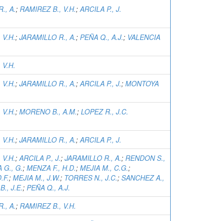
., A.
;
RAMIREZ B., V.H.
;
ARCILA P., J.
 V.H.
;
JARAMILLO R., A.
;
PEÑA Q., A.J.
;
VALENCIA
 V.H.
 V.H.
;
JARAMILLO R., A.
;
ARCILA P., J.
;
MONTOYA
 V.H.
;
MORENO B., A.M.
;
LOPEZ R., J.C.
 V.H.
;
JARAMILLO R., A.
;
ARCILA P., J.
 V.H.
;
ARCILA P., J.
;
JARAMILLO R., A.
;
RENDON S.,
 G., G.
;
MENZA F., H.D.
;
MEJIA M., C.G.
;
.F.
;
MEJIA M., J.W.
;
TORRES N., J.C.
;
SANCHEZ A.,
., J.E.
;
PEÑA Q., A.J.
., A.
;
RAMIREZ B., V.H.