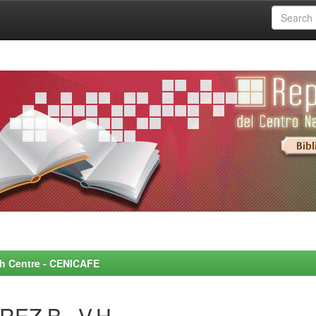
rch Centre - CENICAFE
REZ B., V.H.