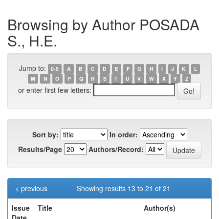
Browsing by Author POSADA
S., H.E.
Jump to:
0-9
A
B
C
D
E
F
G
H
I
J
K
L
M
N
O
P
Q
R
S
T
U
V
W
X
Y
Z
or enter first few letters:
Sort by:
In order:
Results/Page
Authors/Record:
< previous
Showing results 13 to 21 of 21
Issue
Title
Author(s)
Date