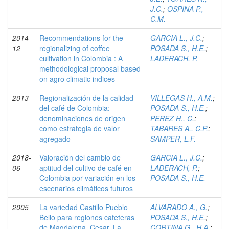
J.C.
;
OSPINA P.,
C.M.
2014-
Recommendations for the
GARCIA L., J.C.
;
12
regionalizing of coffee
POSADA S., H.E.
;
cultivation in Colombia : A
LADERACH, P.
methodological proposal based
on agro climatic indices
2013
Regionalización de la calidad
VILLEGAS H., A.M.
;
del café de Colombia:
POSADA S., H.E.
;
denominaciones de origen
PEREZ H., C.
;
como estrategia de valor
TABARES A., C.P.
;
agregado
SAMPER, L.F.
2018-
Valoración del cambio de
GARCIA L., J.C.
;
06
aptitud del cultivo de café en
LADERACH, P.
;
Colombia por variación en los
POSADA S., H.E.
escenarios climáticos futuros
2005
La variedad Castillo Pueblo
ALVARADO A., G.
;
Bello para regiones cafeteras
POSADA S., H.E.
;
de Magdalena, Cesar, La
CORTINA G., H.A.
;