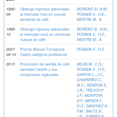
1995-
Obtenga ingresos adicionales
MORENO B., A.M.
;
09
al intercalar fríjol en nuevas
POSADA S., H.E.
;
siembras de café
MESTRE M., A.
1995-
Obtenga ingresos adicionales
MORENO B., A.M.
;
10
al intercalar maíz en siembras
POSADA S., H.E.
;
nuevas de café
MESTRE M., A.
2007-
Premio Manuel Torregroza
POSADA S., H.E.
06-10
Castro categoria profesional
2013
Producción de semilla de café
MEJIA M., C.G.
;
variedad Castillo y sus
POSADA S., H.E.
;
compuestos regionales
GARCIA L., J.C.
;
CHAPARRO C.,
M.C.
;
RENDON S.,
J.R.
;
TREJOS P.,
J.F.
;
MONTOYA,
D.F.
;
MENZA F.,
H.D.
;
SANCHEZ A.,
P.M.
;
BAUTE B.,
J.E.
;
TORRES N.,