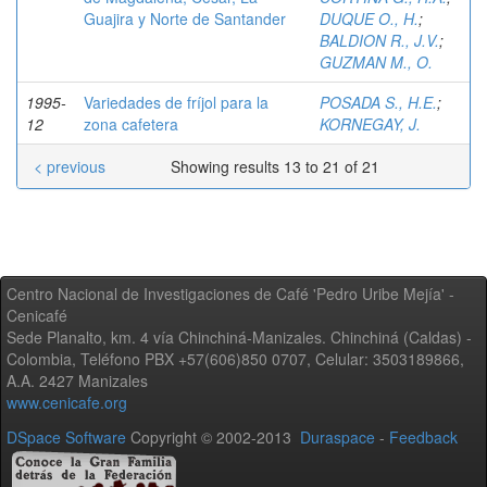
Guajira y Norte de Santander
DUQUE O., H.
;
BALDION R., J.V.
;
GUZMAN M., O.
1995-
Variedades de fríjol para la
POSADA S., H.E.
;
12
zona cafetera
KORNEGAY, J.
< previous
Showing results 13 to 21 of 21
Centro Nacional de Investigaciones de Café 'Pedro Uribe Mejía' -
Cenicafé
Sede Planalto, km. 4 vía Chinchiná-Manizales. Chinchiná (Caldas) -
Colombia, Teléfono PBX +57(606)850 0707, Celular: 3503189866,
A.A. 2427 Manizales
www.cenicafe.org
DSpace Software
Copyright © 2002-2013
Duraspace
-
Feedback