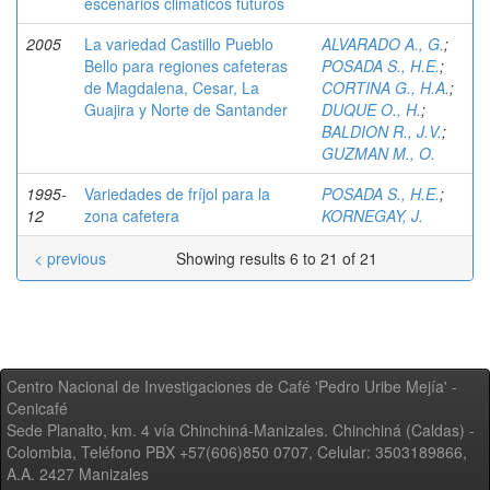
escenarios climáticos futuros
2005
La variedad Castillo Pueblo
ALVARADO A., G.
;
Bello para regiones cafeteras
POSADA S., H.E.
;
de Magdalena, Cesar, La
CORTINA G., H.A.
;
Guajira y Norte de Santander
DUQUE O., H.
;
BALDION R., J.V.
;
GUZMAN M., O.
1995-
Variedades de fríjol para la
POSADA S., H.E.
;
12
zona cafetera
KORNEGAY, J.
< previous
Showing results 6 to 21 of 21
Centro Nacional de Investigaciones de Café 'Pedro Uribe Mejía' -
Cenicafé
Sede Planalto, km. 4 vía Chinchiná-Manizales. Chinchiná (Caldas) -
Colombia, Teléfono PBX +57(606)850 0707, Celular: 3503189866,
A.A. 2427 Manizales