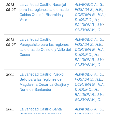
2013-
La variedad Castillo Naranjal
ALVARADO A., G.
;
05-07
para las regiones cafeteras de
POSADA S., H.E.
;
Caldas Quindío Risaralda y
CORTINA G., H.A.
;
Valle
DUQUE O., H.
;
BALDION R., J.V.
;
GUZMAN M., O.
2013-
La variedad Castillo
ALVARADO A., G.
;
05-07
Paraguaicito para las regiones
POSADA S., H.E.
;
cafeteras de Quindío y Valle del
CORTINA G., H.A.
;
Cauca
DUQUE O., H.
;
BALDION R., J.V.
;
GUZMAN M., O.
2005
La variedad Castillo Pueblo
ALVARADO A., G.
;
Bello para las regiones de
POSADA S., H.E.
;
Magdalena Cesar La Guajira y
CORTINA G., H.A.
;
Norte de Santander
DUQUE O., H.
;
BALDION R., J.V.
;
GUZMAN M., O.
2005
La variedad Castillo Santa
ALVARADO A., G.
;