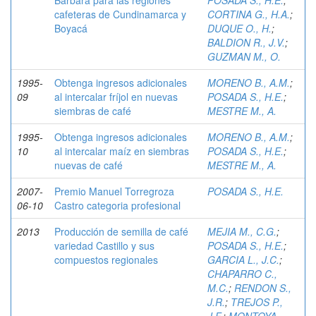
Bárbara para las regiones
POSADA S., H.E.
;
cafeteras de Cundinamarca y
CORTINA G., H.A.
;
Boyacá
DUQUE O., H.
;
BALDION R., J.V.
;
GUZMAN M., O.
1995-
Obtenga ingresos adicionales
MORENO B., A.M.
;
09
al intercalar fríjol en nuevas
POSADA S., H.E.
;
siembras de café
MESTRE M., A.
1995-
Obtenga ingresos adicionales
MORENO B., A.M.
;
10
al intercalar maíz en siembras
POSADA S., H.E.
;
nuevas de café
MESTRE M., A.
2007-
Premio Manuel Torregroza
POSADA S., H.E.
06-10
Castro categoria profesional
2013
Producción de semilla de café
MEJIA M., C.G.
;
variedad Castillo y sus
POSADA S., H.E.
;
compuestos regionales
GARCIA L., J.C.
;
CHAPARRO C.,
M.C.
;
RENDON S.,
J.R.
;
TREJOS P.,