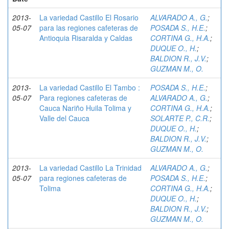
2013-
La variedad Castillo El Rosario
ALVARADO A., G.
;
05-07
para las regiones cafeteras de
POSADA S., H.E.
;
Antioquia Risaralda y Caldas
CORTINA G., H.A.
;
DUQUE O., H.
;
BALDION R., J.V.
;
GUZMAN M., O.
2013-
La variedad Castillo El Tambo :
POSADA S., H.E.
;
05-07
Para regiones cafeteras de
ALVARADO A., G.
;
Cauca Nariño Huila Tolima y
CORTINA G., H.A.
;
Valle del Cauca
SOLARTE P., C.R.
;
DUQUE O., H.
;
BALDION R., J.V.
;
GUZMAN M., O.
2013-
La variedad Castillo La Trinidad
ALVARADO A., G.
;
05-07
para regiones cafeteras de
POSADA S., H.E.
;
Tolima
CORTINA G., H.A.
;
DUQUE O., H.
;
BALDION R., J.V.
;
GUZMAN M., O.