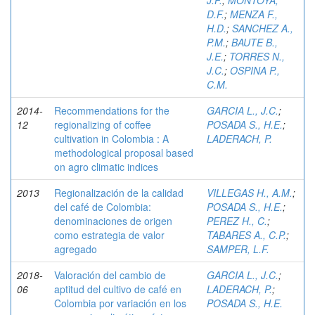
J.F.
;
MONTOYA,
D.F.
;
MENZA F.,
H.D.
;
SANCHEZ A.,
P.M.
;
BAUTE B.,
J.E.
;
TORRES N.,
J.C.
;
OSPINA P.,
C.M.
2014-
Recommendations for the
GARCIA L., J.C.
;
12
regionalizing of coffee
POSADA S., H.E.
;
cultivation in Colombia : A
LADERACH, P.
methodological proposal based
on agro climatic indices
2013
Regionalización de la calidad
VILLEGAS H., A.M.
;
del café de Colombia:
POSADA S., H.E.
;
denominaciones de origen
PEREZ H., C.
;
como estrategia de valor
TABARES A., C.P.
;
agregado
SAMPER, L.F.
2018-
Valoración del cambio de
GARCIA L., J.C.
;
06
aptitud del cultivo de café en
LADERACH, P.
;
Colombia por variación en los
POSADA S., H.E.