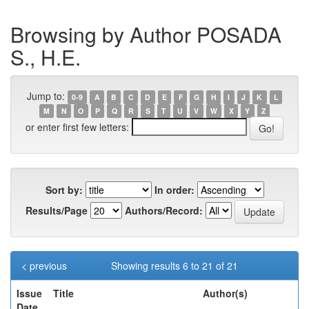
Browsing by Author POSADA
S., H.E.
Jump to:
0-9
A
B
C
D
E
F
G
H
I
J
K
L
M
N
O
P
Q
R
S
T
U
V
W
X
Y
Z
or enter first few letters:
Sort by:
In order:
Results/Page
Authors/Record:
< previous
Showing results 6 to 21 of 21
Issue
Title
Author(s)
Date