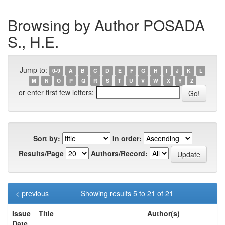
Browsing by Author POSADA
S., H.E.
Jump to:
0-9
A
B
C
D
E
F
G
H
I
J
K
L
M
N
O
P
Q
R
S
T
U
V
W
X
Y
Z
or enter first few letters:
Sort by:
In order:
Results/Page
Authors/Record:
< previous
Showing results 5 to 21 of 21
Issue
Title
Author(s)
Date