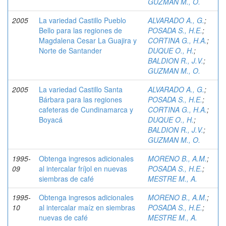
GUZMAN M., O.
2005
La variedad Castillo Pueblo
ALVARADO A., G.
;
Bello para las regiones de
POSADA S., H.E.
;
Magdalena Cesar La Guajira y
CORTINA G., H.A.
;
Norte de Santander
DUQUE O., H.
;
BALDION R., J.V.
;
GUZMAN M., O.
2005
La variedad Castillo Santa
ALVARADO A., G.
;
Bárbara para las regiones
POSADA S., H.E.
;
cafeteras de Cundinamarca y
CORTINA G., H.A.
;
Boyacá
DUQUE O., H.
;
BALDION R., J.V.
;
GUZMAN M., O.
1995-
Obtenga ingresos adicionales
MORENO B., A.M.
;
09
al intercalar fríjol en nuevas
POSADA S., H.E.
;
siembras de café
MESTRE M., A.
1995-
Obtenga ingresos adicionales
MORENO B., A.M.
;
10
al intercalar maíz en siembras
POSADA S., H.E.
;
nuevas de café
MESTRE M., A.