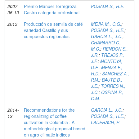
2007-
Premio Manuel Torregroza
POSADA S., H.E.
06-10
Castro categoria profesional
2013
Producción de semilla de café
MEJIA M., C.G.
;
variedad Castillo y sus
POSADA S., H.E.
;
compuestos regionales
GARCIA L., J.C.
;
CHAPARRO C.,
M.C.
;
RENDON S.,
J.R.
;
TREJOS P.,
J.F.
;
MONTOYA,
D.F.
;
MENZA F.,
H.D.
;
SANCHEZ A.,
P.M.
;
BAUTE B.,
J.E.
;
TORRES N.,
J.C.
;
OSPINA P.,
C.M.
2014-
Recommendations for the
GARCIA L., J.C.
;
12
regionalizing of coffee
POSADA S., H.E.
;
cultivation in Colombia : A
LADERACH, P.
methodological proposal based
on agro climatic indices