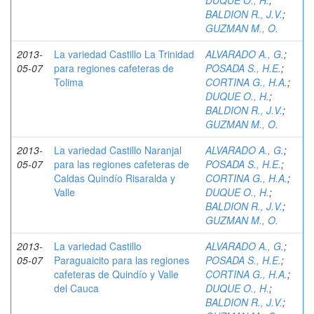
DUQUE O., H.
;
BALDION R., J.V.
;
GUZMAN M., O.
2013-
La variedad Castillo La Trinidad
ALVARADO A., G.
;
05-07
para regiones cafeteras de
POSADA S., H.E.
;
Tolima
CORTINA G., H.A.
;
DUQUE O., H.
;
BALDION R., J.V.
;
GUZMAN M., O.
2013-
La variedad Castillo Naranjal
ALVARADO A., G.
;
05-07
para las regiones cafeteras de
POSADA S., H.E.
;
Caldas Quindío Risaralda y
CORTINA G., H.A.
;
Valle
DUQUE O., H.
;
BALDION R., J.V.
;
GUZMAN M., O.
2013-
La variedad Castillo
ALVARADO A., G.
;
05-07
Paraguaicito para las regiones
POSADA S., H.E.
;
cafeteras de Quindío y Valle
CORTINA G., H.A.
;
del Cauca
DUQUE O., H.
;
BALDION R., J.V.
;