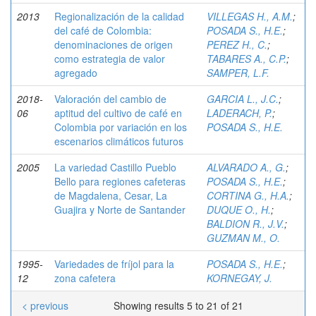
2013
Regionalización de la calidad
VILLEGAS H., A.M.
;
del café de Colombia:
POSADA S., H.E.
;
denominaciones de origen
PEREZ H., C.
;
como estrategia de valor
TABARES A., C.P.
;
agregado
SAMPER, L.F.
2018-
Valoración del cambio de
GARCIA L., J.C.
;
06
aptitud del cultivo de café en
LADERACH, P.
;
Colombia por variación en los
POSADA S., H.E.
escenarios climáticos futuros
2005
La variedad Castillo Pueblo
ALVARADO A., G.
;
Bello para regiones cafeteras
POSADA S., H.E.
;
de Magdalena, Cesar, La
CORTINA G., H.A.
;
Guajira y Norte de Santander
DUQUE O., H.
;
BALDION R., J.V.
;
GUZMAN M., O.
1995-
Variedades de fríjol para la
POSADA S., H.E.
;
12
zona cafetera
KORNEGAY, J.
< previous
Showing results 5 to 21 of 21