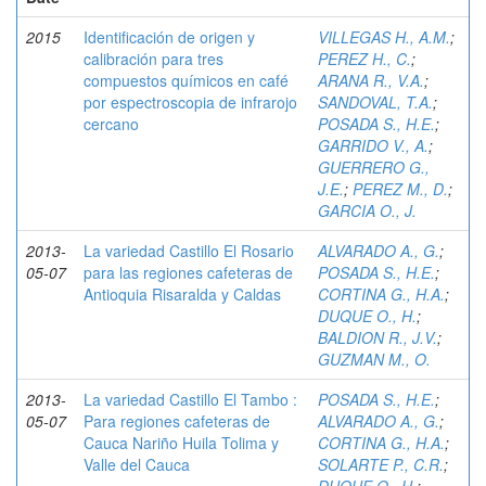
2015
Identificación de origen y
VILLEGAS H., A.M.
;
calibración para tres
PEREZ H., C.
;
compuestos químicos en café
ARANA R., V.A.
;
por espectroscopia de infrarojo
SANDOVAL, T.A.
;
cercano
POSADA S., H.E.
;
GARRIDO V., A.
;
GUERRERO G.,
J.E.
;
PEREZ M., D.
;
GARCIA O., J.
2013-
La variedad Castillo El Rosario
ALVARADO A., G.
;
05-07
para las regiones cafeteras de
POSADA S., H.E.
;
Antioquia Risaralda y Caldas
CORTINA G., H.A.
;
DUQUE O., H.
;
BALDION R., J.V.
;
GUZMAN M., O.
2013-
La variedad Castillo El Tambo :
POSADA S., H.E.
;
05-07
Para regiones cafeteras de
ALVARADO A., G.
;
Cauca Nariño Huila Tolima y
CORTINA G., H.A.
;
Valle del Cauca
SOLARTE P., C.R.
;