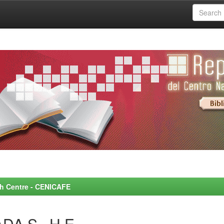
rch Centre - CENICAFE
DA S., H.E.