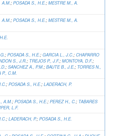
 A.M.
;
POSADA S., H.E.
;
MESTRE M., A.
 A.M.
;
POSADA S., H.E.
;
MESTRE M., A.
H.E.
.G.
;
POSADA S., H.E.
;
GARCIA L., J.C.
;
CHAPARRO
DON S., J.R.
;
TREJOS P., J.F.
;
MONTOYA, D.F.
;
.D.
;
SANCHEZ A., P.M.
;
BAUTE B., J.E.
;
TORRES N.,
P., C.M.
.C.
;
POSADA S., H.E.
;
LADERACH, P.
, A.M.
;
POSADA S., H.E.
;
PEREZ H., C.
;
TABARES
PER, L.F.
.C.
;
LADERACH, P.
;
POSADA S., H.E.