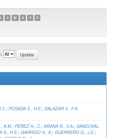
U
V
W
X
Y
Z
:
.C.
;
POSADA S., H.E.
;
SALAZAR V., F.A.
, A.M.
;
PEREZ H., C.
;
ARANA R., V.A.
;
SANDOVAL,
 S., H.E.
;
GARRIDO V., A.
;
GUERRERO G., J.E.
;