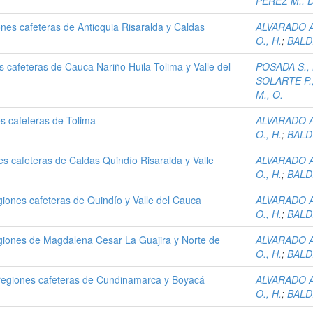
PEREZ M., D
iones cafeteras de Antioquia Risaralda y Caldas
ALVARADO A
O., H.
;
BALDI
s cafeteras de Cauca Nariño Huila Tolima y Valle del
POSADA S., 
SOLARTE P.,
M., O.
es cafeteras de Tolima
ALVARADO A
O., H.
;
BALDI
nes cafeteras de Caldas Quindío Risaralda y Valle
ALVARADO A
O., H.
;
BALDI
egiones cafeteras de Quindío y Valle del Cauca
ALVARADO A
O., H.
;
BALDI
regiones de Magdalena Cesar La Guajira y Norte de
ALVARADO A
O., H.
;
BALDI
s regiones cafeteras de Cundinamarca y Boyacá
ALVARADO A
O., H.
;
BALDI