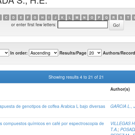
C
D
E
F
G
H
I
J
K
L
M
N
O
P
Q
R
S
T
or enter first few letters:
In order:
Results/Page
Authors/Record
Showing results 4 to 21 of 21
Author(s)
espuesta de genotipos de coffea Arabica L bajo diversas
GARCIA L., J
tres compuestos químicos en café por espectroscopia de
VILLEGAS H.
T.A.
;
POSADA