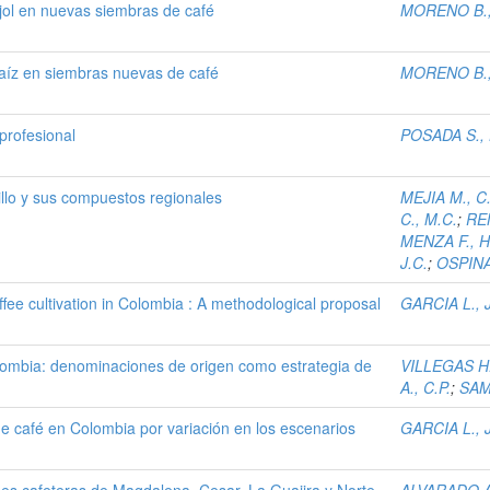
ríjol en nuevas siembras de café
MORENO B.,
maíz en siembras nuevas de café
MORENO B.,
profesional
POSADA S., 
illo y sus compuestos regionales
MEJIA M., C
C., M.C.
;
REN
MENZA F., H
J.C.
;
OSPINA 
fee cultivation in Colombia : A methodological proposal
GARCIA L., J
olombia: denominaciones de origen como estrategia de
VILLEGAS H.
A., C.P.
;
SAM
 de café en Colombia por variación en los escenarios
GARCIA L., J