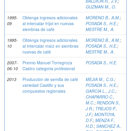
BALDION R., J.V.
;
GUZMAN M., O.
1995-
Obtenga ingresos adicionales
MORENO B., A.M.
;
09
al intercalar fríjol en nuevas
POSADA S., H.E.
;
siembras de café
MESTRE M., A.
1995-
Obtenga ingresos adicionales
MORENO B., A.M.
;
10
al intercalar maíz en siembras
POSADA S., H.E.
;
nuevas de café
MESTRE M., A.
2007-
Premio Manuel Torregroza
POSADA S., H.E.
06-10
Castro categoria profesional
2013
Producción de semilla de café
MEJIA M., C.G.
;
variedad Castillo y sus
POSADA S., H.E.
;
compuestos regionales
GARCIA L., J.C.
;
CHAPARRO C.,
M.C.
;
RENDON S.,
J.R.
;
TREJOS P.,
J.F.
;
MONTOYA,
D.F.
;
MENZA F.,
H.D.
;
SANCHEZ A.,