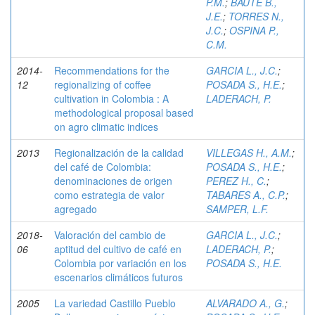
P.M.
;
BAUTE B.,
J.E.
;
TORRES N.,
J.C.
;
OSPINA P.,
C.M.
2014-
Recommendations for the
GARCIA L., J.C.
;
12
regionalizing of coffee
POSADA S., H.E.
;
cultivation in Colombia : A
LADERACH, P.
methodological proposal based
on agro climatic indices
2013
Regionalización de la calidad
VILLEGAS H., A.M.
;
del café de Colombia:
POSADA S., H.E.
;
denominaciones de origen
PEREZ H., C.
;
como estrategia de valor
TABARES A., C.P.
;
agregado
SAMPER, L.F.
2018-
Valoración del cambio de
GARCIA L., J.C.
;
06
aptitud del cultivo de café en
LADERACH, P.
;
Colombia por variación en los
POSADA S., H.E.
escenarios climáticos futuros
2005
La variedad Castillo Pueblo
ALVARADO A., G.
;