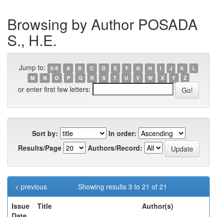
Browsing by Author POSADA
S., H.E.
Jump to:
0-9
A
B
C
D
E
F
G
H
I
J
K
L
M
N
O
P
Q
R
S
T
U
V
W
X
Y
Z
or enter first few letters:
Sort by:
In order:
Results/Page
Authors/Record:
< previous
Showing results 3 to 21 of 21
Issue
Title
Author(s)
Date