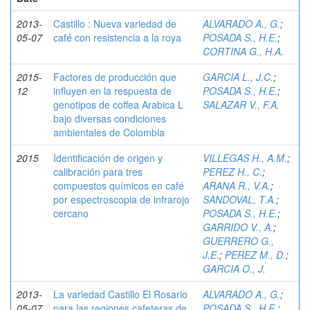
2013-
Castillo : Nueva variedad de
ALVARADO A., G.
;
05-07
café con resistencia a la roya
POSADA S., H.E.
;
CORTINA G., H.A.
2015-
Factores de producción que
GARCIA L., J.C.
;
12
influyen en la respuesta de
POSADA S., H.E.
;
genotipos de coffea Arabica L
SALAZAR V., F.A.
bajo diversas condiciones
ambientales de Colombia
2015
Identificación de origen y
VILLEGAS H., A.M.
;
calibración para tres
PEREZ H., C.
;
compuestos químicos en café
ARANA R., V.A.
;
por espectroscopia de infrarojo
SANDOVAL, T.A.
;
cercano
POSADA S., H.E.
;
GARRIDO V., A.
;
GUERRERO G.,
J.E.
;
PEREZ M., D.
;
GARCIA O., J.
2013-
La variedad Castillo El Rosario
ALVARADO A., G.
;
05-07
para las regiones cafeteras de
POSADA S., H.E.
;