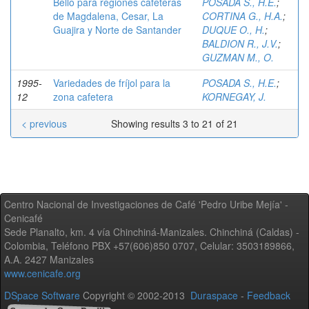
Bello para regiones cafeteras
POSADA S., H.E.
;
de Magdalena, Cesar, La
CORTINA G., H.A.
;
Guajira y Norte de Santander
DUQUE O., H.
;
BALDION R., J.V.
;
GUZMAN M., O.
1995-
Variedades de fríjol para la
POSADA S., H.E.
;
12
zona cafetera
KORNEGAY, J.
< previous
Showing results 3 to 21 of 21
Centro Nacional de Investigaciones de Café 'Pedro Uribe Mejía' -
Cenicafé
Sede Planalto, km. 4 vía Chinchiná-Manizales. Chinchiná (Caldas) -
Colombia, Teléfono PBX +57(606)850 0707, Celular: 3503189866,
A.A. 2427 Manizales
www.cenicafe.org
DSpace Software
Copyright © 2002-2013
Duraspace
-
Feedback