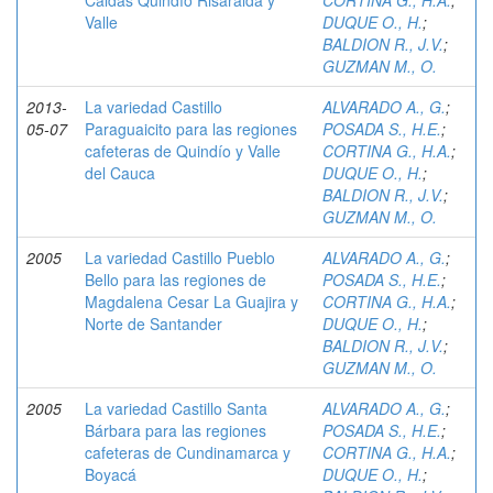
Caldas Quindío Risaralda y
CORTINA G., H.A.
;
Valle
DUQUE O., H.
;
BALDION R., J.V.
;
GUZMAN M., O.
2013-
La variedad Castillo
ALVARADO A., G.
;
05-07
Paraguaicito para las regiones
POSADA S., H.E.
;
cafeteras de Quindío y Valle
CORTINA G., H.A.
;
del Cauca
DUQUE O., H.
;
BALDION R., J.V.
;
GUZMAN M., O.
2005
La variedad Castillo Pueblo
ALVARADO A., G.
;
Bello para las regiones de
POSADA S., H.E.
;
Magdalena Cesar La Guajira y
CORTINA G., H.A.
;
Norte de Santander
DUQUE O., H.
;
BALDION R., J.V.
;
GUZMAN M., O.
2005
La variedad Castillo Santa
ALVARADO A., G.
;
Bárbara para las regiones
POSADA S., H.E.
;
cafeteras de Cundinamarca y
CORTINA G., H.A.
;
Boyacá
DUQUE O., H.
;