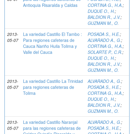
Antioquia Risaralda y Caldas
CORTINA G., H.A.
;
DUQUE O., H.
;
BALDION R., J.V.
;
GUZMAN M., O.
2013-
La variedad Castillo El Tambo :
POSADA S., H.E.
;
05-07
Para regiones cafeteras de
ALVARADO A., G.
;
Cauca Nariño Huila Tolima y
CORTINA G., H.A.
;
Valle del Cauca
SOLARTE P., C.R.
;
DUQUE O., H.
;
BALDION R., J.V.
;
GUZMAN M., O.
2013-
La variedad Castillo La Trinidad
ALVARADO A., G.
;
05-07
para regiones cafeteras de
POSADA S., H.E.
;
Tolima
CORTINA G., H.A.
;
DUQUE O., H.
;
BALDION R., J.V.
;
GUZMAN M., O.
2013-
La variedad Castillo Naranjal
ALVARADO A., G.
;
05-07
para las regiones cafeteras de
POSADA S., H.E.
;