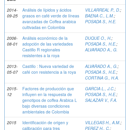
2014-
Análisis de lípidos y ácidos
VILLARREAL P., D.
;
09-25
grasos en café verde de líneas
BAENA C., L.M.
;
avanzadas de Coffea arabica
POSADA S., H.E.
cultivadas en Colombia
2006-
Análisis económico de la
DUQUE O., H.
;
08-01
adopción de las variedades
POSADA S., H.E.
;
Castillo R regionales
ALVARADO A., G.
resistentes a la roya
2013-
Castillo : Nueva variedad de
ALVARADO A., G.
;
05-07
café con resistencia a la roya
POSADA S., H.E.
;
CORTINA G., H.A.
2015-
Factores de producción que
GARCIA L., J.C.
;
12
influyen en la respuesta de
POSADA S., H.E.
;
genotipos de coffea Arabica L
SALAZAR V., F.A.
bajo diversas condiciones
ambientales de Colombia
2015
Identificación de origen y
VILLEGAS H., A.M.
;
calibración para tres
PEREZ H., C.
;