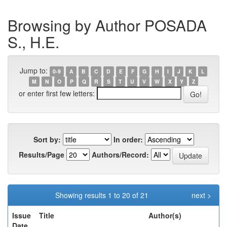
Browsing by Author POSADA
S., H.E.
Jump to:
0-9
A
B
C
D
E
F
G
H
I
J
K
L
M
N
O
P
Q
R
S
T
U
V
W
X
Y
Z
or enter first few letters:
Sort by:
In order:
Results/Page
Authors/Record:
Showing results 1 to 20 of 21
next >
Issue
Title
Author(s)
Date