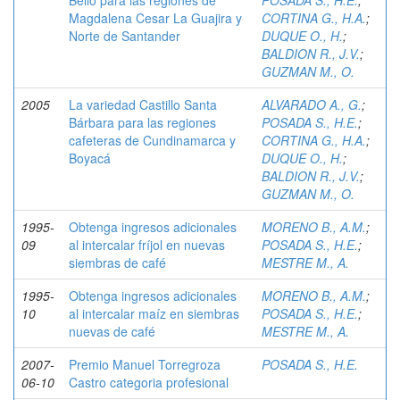
Bello para las regiones de
POSADA S., H.E.
;
Magdalena Cesar La Guajira y
CORTINA G., H.A.
;
Norte de Santander
DUQUE O., H.
;
BALDION R., J.V.
;
GUZMAN M., O.
2005
La variedad Castillo Santa
ALVARADO A., G.
;
Bárbara para las regiones
POSADA S., H.E.
;
cafeteras de Cundinamarca y
CORTINA G., H.A.
;
Boyacá
DUQUE O., H.
;
BALDION R., J.V.
;
GUZMAN M., O.
1995-
Obtenga ingresos adicionales
MORENO B., A.M.
;
09
al intercalar fríjol en nuevas
POSADA S., H.E.
;
siembras de café
MESTRE M., A.
1995-
Obtenga ingresos adicionales
MORENO B., A.M.
;
10
al intercalar maíz en siembras
POSADA S., H.E.
;
nuevas de café
MESTRE M., A.
2007-
Premio Manuel Torregroza
POSADA S., H.E.
06-10
Castro categoria profesional