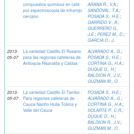
compuestos químicos en café
ARANA R., V.A.
;
por espectroscopia de infrarojo
SANDOVAL, T.A.
;
cercano
POSADA S., H.E.
;
GARRIDO V., A.
;
GUERRERO G.,
J.E.
;
PEREZ M., D.
;
GARCIA O., J.
2013-
La variedad Castillo El Rosario
ALVARADO A., G.
;
05-07
para las regiones cafeteras de
POSADA S., H.E.
;
Antioquia Risaralda y Caldas
CORTINA G., H.A.
;
DUQUE O., H.
;
BALDION R., J.V.
;
GUZMAN M., O.
2013-
La variedad Castillo El Tambo :
POSADA S., H.E.
;
05-07
Para regiones cafeteras de
ALVARADO A., G.
;
Cauca Nariño Huila Tolima y
CORTINA G., H.A.
;
Valle del Cauca
SOLARTE P., C.R.
;
DUQUE O., H.
;
BALDION R., J.V.
;
GUZMAN M., O.