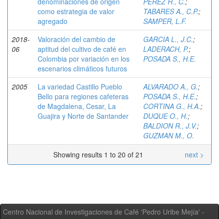
denominaciones de origen
PEREZ H., C.
;
como estrategia de valor
TABARES A., C.P.
;
agregado
SAMPER, L.F.
2018-
Valoración del cambio de
GARCIA L., J.C.
;
06
aptitud del cultivo de café en
LADERACH, P.
;
Colombia por variación en los
POSADA S., H.E.
escenarios climáticos futuros
2005
La variedad Castillo Pueblo
ALVARADO A., G.
;
Bello para regiones cafeteras
POSADA S., H.E.
;
de Magdalena, Cesar, La
CORTINA G., H.A.
;
Guajira y Norte de Santander
DUQUE O., H.
;
BALDION R., J.V.
;
GUZMAN M., O.
Showing results 1 to 20 of 21
next >
Centro Nacional de Investigaciones de Café 'Pedro Uribe Mejía' -