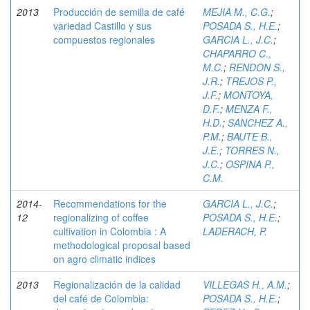
2013
Producción de semilla de café
MEJIA M., C.G.
;
variedad Castillo y sus
POSADA S., H.E.
;
compuestos regionales
GARCIA L., J.C.
;
CHAPARRO C.,
M.C.
;
RENDON S.,
J.R.
;
TREJOS P.,
J.F.
;
MONTOYA,
D.F.
;
MENZA F.,
H.D.
;
SANCHEZ A.,
P.M.
;
BAUTE B.,
J.E.
;
TORRES N.,
J.C.
;
OSPINA P.,
C.M.
2014-
Recommendations for the
GARCIA L., J.C.
;
12
regionalizing of coffee
POSADA S., H.E.
;
cultivation in Colombia : A
LADERACH, P.
methodological proposal based
on agro climatic indices
2013
Regionalización de la calidad
VILLEGAS H., A.M.
;
del café de Colombia:
POSADA S., H.E.
;