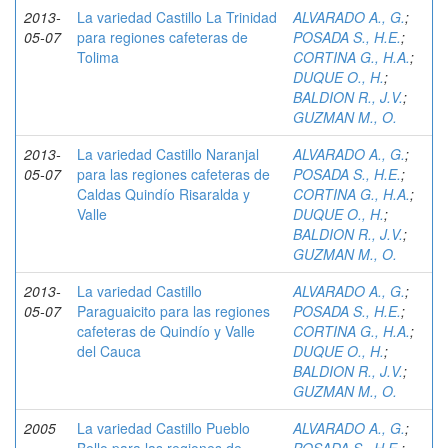
2013-
La variedad Castillo La Trinidad
ALVARADO A., G.
;
05-07
para regiones cafeteras de
POSADA S., H.E.
;
Tolima
CORTINA G., H.A.
;
DUQUE O., H.
;
BALDION R., J.V.
;
GUZMAN M., O.
2013-
La variedad Castillo Naranjal
ALVARADO A., G.
;
05-07
para las regiones cafeteras de
POSADA S., H.E.
;
Caldas Quindío Risaralda y
CORTINA G., H.A.
;
Valle
DUQUE O., H.
;
BALDION R., J.V.
;
GUZMAN M., O.
2013-
La variedad Castillo
ALVARADO A., G.
;
05-07
Paraguaicito para las regiones
POSADA S., H.E.
;
cafeteras de Quindío y Valle
CORTINA G., H.A.
;
del Cauca
DUQUE O., H.
;
BALDION R., J.V.
;
GUZMAN M., O.
2005
La variedad Castillo Pueblo
ALVARADO A., G.
;