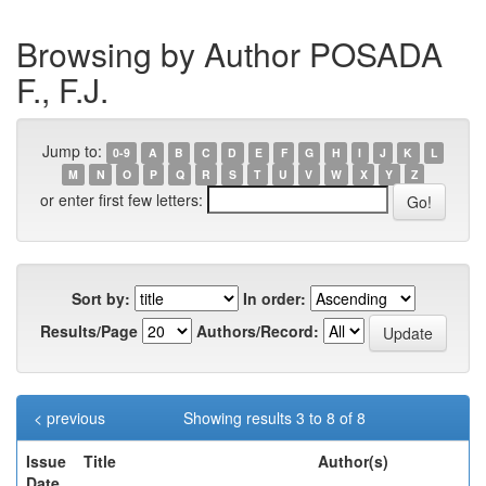
Browsing by Author POSADA
F., F.J.
Jump to:
0-9
A
B
C
D
E
F
G
H
I
J
K
L
M
N
O
P
Q
R
S
T
U
V
W
X
Y
Z
or enter first few letters:
Sort by:
In order:
Results/Page
Authors/Record:
< previous
Showing results 3 to 8 of 8
Issue
Title
Author(s)
Date