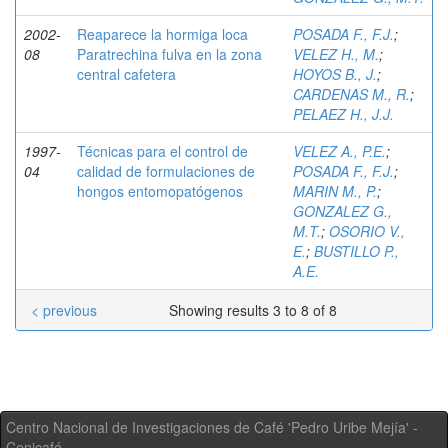
2002-
Reaparece la hormiga loca
POSADA F., F.J.
;
08
Paratrechina fulva en la zona
VELEZ H., M.
;
central cafetera
HOYOS B., J.
;
CARDENAS M., R.
;
PELAEZ H., J.J.
1997-
Técnicas para el control de
VELEZ A., P.E.
;
04
calidad de formulaciones de
POSADA F., F.J.
;
hongos entomopatógenos
MARIN M., P.
;
GONZALEZ G.,
M.T.
;
OSORIO V.,
E.
;
BUSTILLO P.,
A.E.
< previous
Showing results 3 to 8 of 8
Centro Nacional de Investigaciones de Café 'Pedro Uribe Mejía' -
Cenicafé