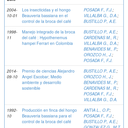
2004-
Los insecticidas y el hongo
POSADA F., F.J.
;
10-01
Beauveria bassiana en el
VILLALBA G., D.A.
;
control de la broca del café
BUSTILLO P., A.E.
1998-
Manejo integrado de la broca
BUSTILLO P., A.E.
;
11
del café : Hypothenemus
CARDENAS M., R.
;
hampei Ferrari en Colombia
VILLALBA G., D.A.
;
BENAVIDES M., P.
;
OROZCO H., J.
;
POSADA F., F.J.
2014-
Premio de ciencias Alejandro
BUSTILLO P., A.E.
;
09-10
Angel Escobar; Medio
OROZCO H., J.
;
ambiente y desarrollo
BENAVIDES M., P.
;
sostenible
CARDENAS M., R.
;
POSADA F., F.J.
;
VILLALBA G., D.A.
1992-
Producción en finca del hongo
ANTIA L., O.P.
;
10
Beauveria bassiana para el
POSADA F., F.J.
;
control de la broca del café
BUSTILLO P., A.E.
;
GONZALEZ G., M.T.