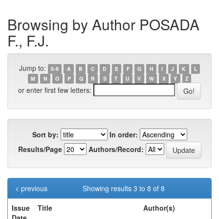
Browsing by Author POSADA
F., F.J.
Jump to:
0-9
A
B
C
D
E
F
G
H
I
J
K
L
M
N
O
P
Q
R
S
T
U
V
W
X
Y
Z
or enter first few letters:
Sort by:
In order:
Results/Page
Authors/Record:
< previous
Showing results 3 to 8 of 8
Issue
Title
Author(s)
Date