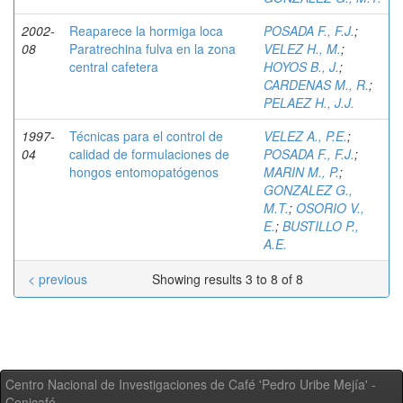
2002-
Reaparece la hormiga loca
POSADA F., F.J.
;
08
Paratrechina fulva en la zona
VELEZ H., M.
;
central cafetera
HOYOS B., J.
;
CARDENAS M., R.
;
PELAEZ H., J.J.
1997-
Técnicas para el control de
VELEZ A., P.E.
;
04
calidad de formulaciones de
POSADA F., F.J.
;
hongos entomopatógenos
MARIN M., P.
;
GONZALEZ G.,
M.T.
;
OSORIO V.,
E.
;
BUSTILLO P.,
A.E.
< previous
Showing results 3 to 8 of 8
Centro Nacional de Investigaciones de Café 'Pedro Uribe Mejía' -
Cenicafé