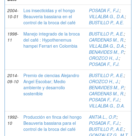
2004-
Los insecticidas y el hongo
POSADA F., F.J.
;
10-01
Beauveria bassiana en el
VILLALBA G., D.A.
;
control de la broca del café
BUSTILLO P., A.E.
1998-
Manejo integrado de la broca
BUSTILLO P., A.E.
;
11
del café : Hypothenemus
CARDENAS M., R.
;
hampei Ferrari en Colombia
VILLALBA G., D.A.
;
BENAVIDES M., P.
;
OROZCO H., J.
;
POSADA F., F.J.
2014-
Premio de ciencias Alejandro
BUSTILLO P., A.E.
;
09-10
Angel Escobar; Medio
OROZCO H., J.
;
ambiente y desarrollo
BENAVIDES M., P.
;
sostenible
CARDENAS M., R.
;
POSADA F., F.J.
;
VILLALBA G., D.A.
1992-
Producción en finca del hongo
ANTIA L., O.P.
;
10
Beauveria bassiana para el
POSADA F., F.J.
;
control de la broca del café
BUSTILLO P., A.E.
;
GONZALEZ G., M.T.