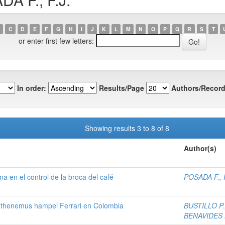
C
D
E
F
G
H
I
J
K
L
M
N
O
P
Q
R
S
T
or enter first few letters:
In order:
Results/Page
Authors/Record
Showing results 3 to 8 of 8
Author(s)
a en el control de la broca del café
POSADA F., F
pothenemus hampei Ferrari en Colombia
BUSTILLO P.,
BENAVIDES M