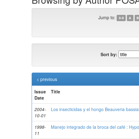
Jump to:
0-9
A
B
Sort by:
< previous
Issue
Title
Date
2004-
Los insecticidas y el hongo Beauveria bassian
10-01
1998-
Manejo integrado de la broca del café : Hy
11