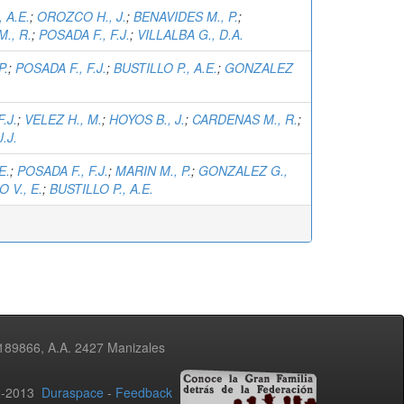
 A.E.
;
OROZCO H., J.
;
BENAVIDES M., P.
;
., R.
;
POSADA F., F.J.
;
VILLALBA G., D.A.
P.
;
POSADA F., F.J.
;
BUSTILLO P., A.E.
;
GONZALEZ
.J.
;
VELEZ H., M.
;
HOYOS B., J.
;
CARDENAS M., R.
;
.J.
E.
;
POSADA F., F.J.
;
MARIN M., P.
;
GONZALEZ G.,
 V., E.
;
BUSTILLO P., A.E.
3189866, A.A. 2427 Manizales
02-2013
Duraspace
-
Feedback