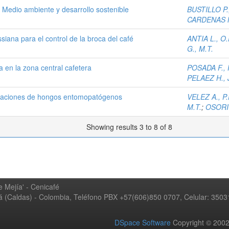
 Medio ambiente y desarrollo sostenible
BUSTILLO P.,
CARDENAS M
iana para el control de la broca del café
ANTIA L., O.
G., M.T.
 en la zona central cafetera
POSADA F., F
PELAEZ H., J
mulaciones de hongos entomopatógenos
VELEZ A., P.
M.T.
;
OSORIO
Showing results 3 to 8 of 8
 Mejía' - Cenicafé
ná (Caldas) - Colombia, Teléfono PBX +57(606)850 0707, Celular: 350
DSpace Software
Copyright © 20