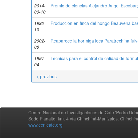
2014-
Premio de ciencias Alejandro Angel Escobar;
09-10
1992-
Producción en finca del hongo Beauveria bass
10
2002-
Reaparece la hormiga loca Paratrechina fulva
08
1997-
Técnicas para el control de calidad de for
04
< previous
Centro Nacional de Investigaciones de Café 'Pedro Uribe
Sede Planalto, km. 4 vía Chinchiná-Manizales. Chinchi
www.cenicafe.org