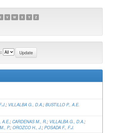
U
V
W
X
Y
Z
:
.J.
;
VILLALBA G., D.A.
;
BUSTILLO P., A.E.
 A.E.
;
CARDENAS M., R.
;
VILLALBA G., D.A.
;
., P.
;
OROZCO H., J.
;
POSADA F., F.J.