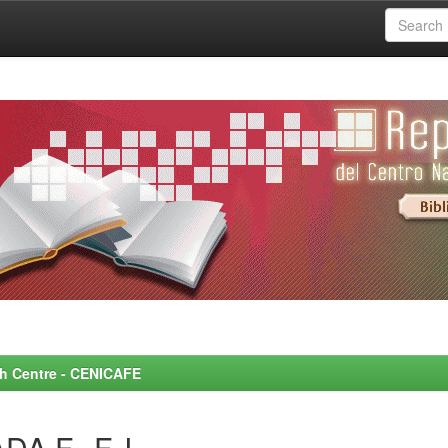
rch Centre - CENICAFE
A F., F.J.