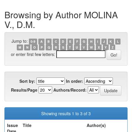
Browsing by Author MOLINA
V., D.M.
Jump to:
0-9
A
B
C
D
E
F
G
H
I
J
K
L
M
N
O
P
Q
R
S
T
U
V
W
X
Y
Z
or enter first few letters:
Sort by:
In order:
Results/Page
Authors/Record:
Showing results 1 to 3 of 3
Issue
Title
Author(s)
Date