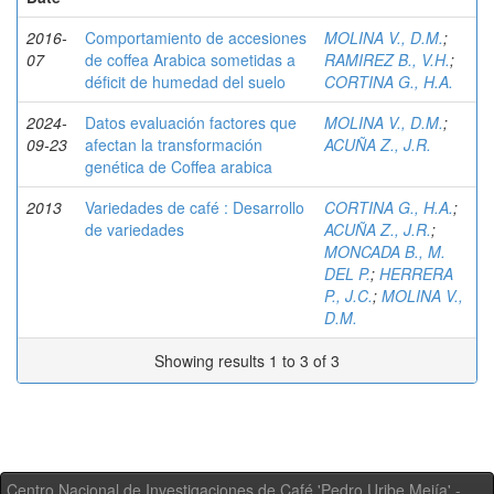
2016-
Comportamiento de accesiones
MOLINA V., D.M.
;
07
de coffea Arabica sometidas a
RAMIREZ B., V.H.
;
déficit de humedad del suelo
CORTINA G., H.A.
2024-
Datos evaluación factores que
MOLINA V., D.M.
;
09-23
afectan la transformación
ACUÑA Z., J.R.
genética de Coffea arabica
2013
Variedades de café : Desarrollo
CORTINA G., H.A.
;
de variedades
ACUÑA Z., J.R.
;
MONCADA B., M.
DEL P.
;
HERRERA
P., J.C.
;
MOLINA V.,
D.M.
Showing results 1 to 3 of 3
Centro Nacional de Investigaciones de Café 'Pedro Uribe Mejía' -