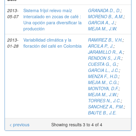
2013-
Sistema fríjol relevo maíz
GRANADA D., D.
;
05-07
intercalado en zocas de café :
MORENO B., A.M.
;
Una opción para diversificar la
GARCIA A., J.
;
producción
MEJIA M., J.W.
2013-
Variabilidad climática y la
RAMIREZ B., V.H.
;
01-28
floración del café en Colombia
ARCILA P., J.
;
JARAMILLO R., A.
;
RENDON S., J.R.
;
CUESTA G., G.
;
GARCIA L., J.C.
;
MENZA F., H.D.
;
MEJIA M., C.G.
;
MONTOYA, D.F.
;
MEJIA M., J.W.
;
TORRES N., J.C.
;
SANCHEZ A., P.M.
;
BAUTE B., J.E.
< previous
Showing results 3 to 4 of 4