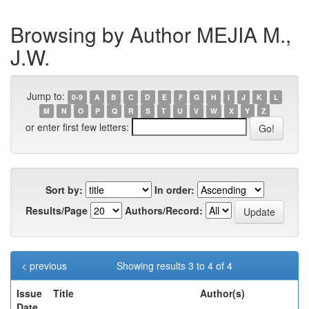
Browsing by Author MEJIA M.,
J.W.
Jump to:
0-9
A
B
C
D
E
F
G
H
I
J
K
L
M
N
O
P
Q
R
S
T
U
V
W
X
Y
Z
or enter first few letters:
Sort by:
In order:
Results/Page
Authors/Record:
< previous
Showing results 3 to 4 of 4
Issue
Title
Author(s)
Date