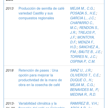
2013
Producción de semilla de café
MEJIA M., C.G.
;
variedad Castillo y sus
POSADA S., H.E.
;
compuestos regionales
GARCIA L., J.C.
;
CHAPARRO C.,
M.C.
;
RENDON S.,
J.R.
;
TREJOS P.,
J.F.
;
MONTOYA,
D.F.
;
MENZA F.,
H.D.
;
SANCHEZ A.,
P.M.
;
BAUTE B., J.E.
;
TORRES N., J.C.
;
OSPINA P., C.M.
2018
Retención de pases : Una
SANZ U., J.R.
;
opción para mejorar la
OLIVEROS T., C.E.
;
productividad de la mano de
DUQUE O., H.
;
obra en la cosecha de café
MEJIA M., C.G.
;
BENAVIDES M., P.
;
MEDINA R., R.D.
2013-
Variabilidad climática y la
RAMIREZ B., V.H.
;