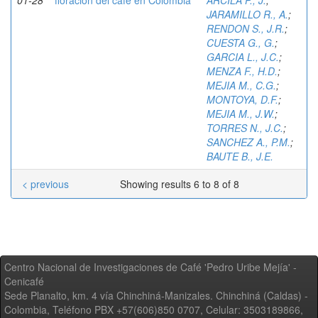
01-28
floración del café en Colombia
ARCILA P., J.
;
JARAMILLO R., A.
;
RENDON S., J.R.
;
CUESTA G., G.
;
GARCIA L., J.C.
;
MENZA F., H.D.
;
MEJIA M., C.G.
;
MONTOYA, D.F.
;
MEJIA M., J.W.
;
TORRES N., J.C.
;
SANCHEZ A., P.M.
;
BAUTE B., J.E.
< previous
Showing results 6 to 8 of 8
Centro Nacional de Investigaciones de Café 'Pedro Uribe Mejía' -
Cenicafé
Sede Planalto, km. 4 vía Chinchiná-Manizales. Chinchiná (Caldas) -
Colombia, Teléfono PBX +57(606)850 0707, Celular: 3503189866,