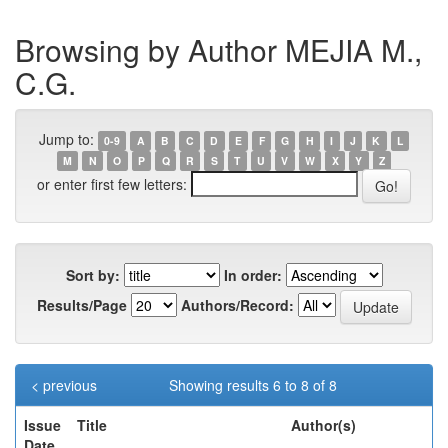
Browsing by Author MEJIA M.,
C.G.
Jump to:
0-9
A
B
C
D
E
F
G
H
I
J
K
L
M
N
O
P
Q
R
S
T
U
V
W
X
Y
Z
or enter first few letters:
Sort by:
In order:
Results/Page
Authors/Record:
< previous
Showing results 6 to 8 of 8
Issue
Title
Author(s)
Date