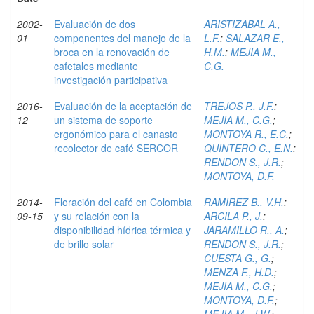
2002-
Evaluación de dos
ARISTIZABAL A.,
01
componentes del manejo de la
L.F.
;
SALAZAR E.,
broca en la renovación de
H.M.
;
MEJIA M.,
cafetales mediante
C.G.
investigación participativa
2016-
Evaluación de la aceptación de
TREJOS P., J.F.
;
12
un sistema de soporte
MEJIA M., C.G.
;
ergonómico para el canasto
MONTOYA R., E.C.
;
recolector de café SERCOR
QUINTERO C., E.N.
;
RENDON S., J.R.
;
MONTOYA, D.F.
2014-
Floración del café en Colombia
RAMIREZ B., V.H.
;
09-15
y su relación con la
ARCILA P., J.
;
disponibilidad hídrica térmica y
JARAMILLO R., A.
;
de brillo solar
RENDON S., J.R.
;
CUESTA G., G.
;
MENZA F., H.D.
;
MEJIA M., C.G.
;
MONTOYA, D.F.
;