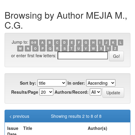
Browsing by Author MEJIA M.,
C.G.
Jump to:
0-9
A
B
C
D
E
F
G
H
I
J
K
L
M
N
O
P
Q
R
S
T
U
V
W
X
Y
Z
or enter first few letters:
Sort by:
In order:
Results/Page
Authors/Record:
< previous
Showing results 2 to 8 of 8
Issue
Title
Author(s)
Date