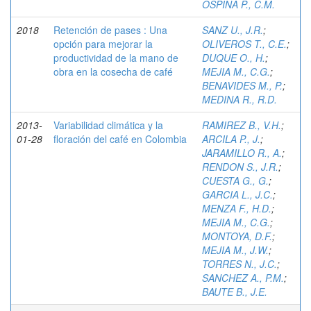
OSPINA P., C.M.
2018
Retención de pases : Una
SANZ U., J.R.
;
opción para mejorar la
OLIVEROS T., C.E.
;
productividad de la mano de
DUQUE O., H.
;
obra en la cosecha de café
MEJIA M., C.G.
;
BENAVIDES M., P.
;
MEDINA R., R.D.
2013-
Variabilidad climática y la
RAMIREZ B., V.H.
;
01-28
floración del café en Colombia
ARCILA P., J.
;
JARAMILLO R., A.
;
RENDON S., J.R.
;
CUESTA G., G.
;
GARCIA L., J.C.
;
MENZA F., H.D.
;
MEJIA M., C.G.
;
MONTOYA, D.F.
;
MEJIA M., J.W.
;
TORRES N., J.C.
;
SANCHEZ A., P.M.
;
BAUTE B., J.E.