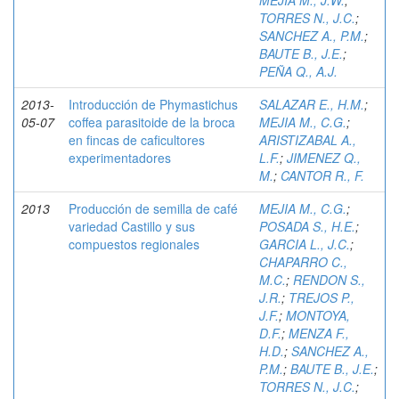
MEJIA M., J.W.
;
TORRES N., J.C.
;
SANCHEZ A., P.M.
;
BAUTE B., J.E.
;
PEÑA Q., A.J.
2013-
Introducción de Phymastichus
SALAZAR E., H.M.
;
05-07
coffea parasitoide de la broca
MEJIA M., C.G.
;
en fincas de caficultores
ARISTIZABAL A.,
experimentadores
L.F.
;
JIMENEZ Q.,
M.
;
CANTOR R., F.
2013
Producción de semilla de café
MEJIA M., C.G.
;
variedad Castillo y sus
POSADA S., H.E.
;
compuestos regionales
GARCIA L., J.C.
;
CHAPARRO C.,
M.C.
;
RENDON S.,
J.R.
;
TREJOS P.,
J.F.
;
MONTOYA,
D.F.
;
MENZA F.,
H.D.
;
SANCHEZ A.,
P.M.
;
BAUTE B., J.E.
;
TORRES N., J.C.
;