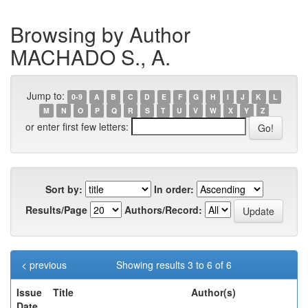
Browsing by Author
MACHADO S., A.
Jump to:
0-9
A
B
C
D
E
F
G
H
I
J
K
L
M
N
O
P
Q
R
S
T
U
V
W
X
Y
Z
or enter first few letters:
Sort by:
In order:
Results/Page
Authors/Record:
< previous
Showing results 3 to 6 of 6
Issue
Title
Author(s)
Date