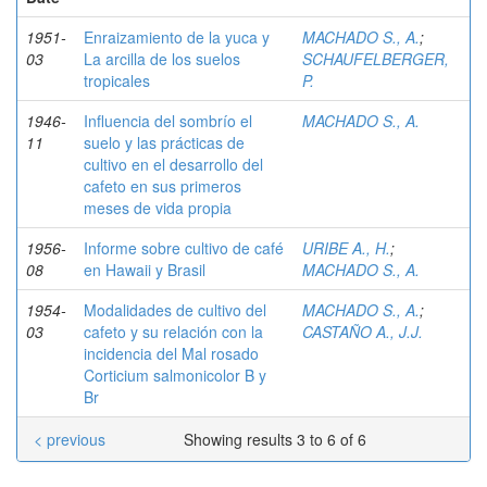
1951-
Enraizamiento de la yuca y
MACHADO S., A.
;
03
La arcilla de los suelos
SCHAUFELBERGER,
tropicales
P.
1946-
Influencia del sombrío el
MACHADO S., A.
11
suelo y las prácticas de
cultivo en el desarrollo del
cafeto en sus primeros
meses de vida propia
1956-
Informe sobre cultivo de café
URIBE A., H.
;
08
en Hawaii y Brasil
MACHADO S., A.
1954-
Modalidades de cultivo del
MACHADO S., A.
;
03
cafeto y su relación con la
CASTAÑO A., J.J.
incidencia del Mal rosado
Corticium salmonicolor B y
Br
< previous
Showing results 3 to 6 of 6