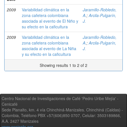
2009
Variabilidad climática en la
Jaramillo-Robledo,
zona cafetera colombiana
A.
;
Arcila-Pulgarín,
asociada al evento de El Niño y
J.
su efecto en la caficultura
2009
Variabilidad climática en la
Jaramillo-Robledo,
zona cafetera colombiana
A.
;
Arcila-Pulgarín,
asociada al evento de La Niña
J.
y su efecto en la caficultura
Showing results 1 to 2 of 2
Centro Nacional de Investigaciones de Café 'Pedro Uribe Mejía' -
Cenicafé
Sede Planalto, km. 4 vía Chinchiná-Manizales. Chinchiná (Caldas) -
Colombia, Teléfono PBX +57(606)850 0707, Celular: 3503189866,
A.A. 2427 Manizales
www.cenicafe.org