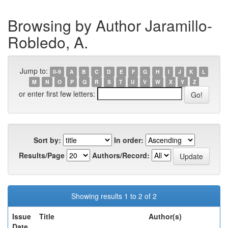
Browsing by Author Jaramillo-
Robledo, A.
Jump to:
0-9
A
B
C
D
E
F
G
H
I
J
K
L
M
N
O
P
Q
R
S
T
U
V
W
X
Y
Z
or enter first few letters:
Sort by:
In order:
Results/Page
Authors/Record:
Showing results 1 to 2 of 2
Issue
Title
Author(s)
Date