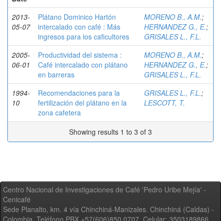
2013-
Plátano Dominico Hartón
MORENO B., A.M.
;
05-07
intercalado con café : Más
HERNANDEZ G., E.
;
ingresos para los caficultores
GRISALES L., F.L.
2005-
Productividad del sistema :
MORENO B., A.M.
;
06-01
Café intercalado con plátano
HERNANDEZ G., E.
;
en barreras
GRISALES L., F.L.
1994-
Recomendaciones para la
GRISALES L., F.L.
;
10
fertilización del plátano en la
LESCOTT, T.
zona cafetera
Showing results 1 to 3 of 3
Centro Nacional de Investigaciones de Café 'Pedro Uribe Mejía' -
Cenicafé
Sede Planalto, km. 4 vía Chinchiná-Manizales. Chinchiná (Caldas) -
Colombia, Teléfono PBX +57(606)850 0707, Celular: 3503189866,