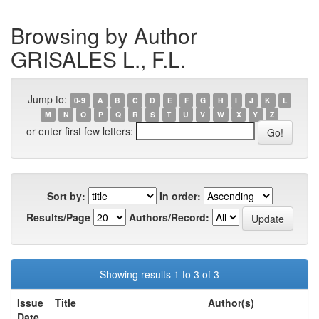
Browsing by Author
GRISALES L., F.L.
Jump to:
0-9
A
B
C
D
E
F
G
H
I
J
K
L
M
N
O
P
Q
R
S
T
U
V
W
X
Y
Z
or enter first few letters:
Sort by:
In order:
Results/Page
Authors/Record:
Showing results 1 to 3 of 3
Issue
Title
Author(s)
Date