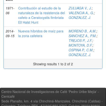
1971-
Contribución al estudio de la
ZULUAGA V., J.
;
06
naturaleza de la resistencia del
VALENCIA A., G.
;
cafeto a Ceratocystis fimbriata
GONZALEZ, J.
Ell Halst Hunt
2014-
Nuevos híbridos de maíz para
MORENO B., A.M.
;
09-15
la zona cafetera
SANCHEZ A., P.M.
;
TREJOS P., J.F.
;
MONTOYA, D.F.
;
OSPINA P., C.M.
;
GONZALEZ, J.
Showing results 1 to 2 of 2
Centro Nacional de Investigaciones de Café 'Pedro Uribe Mejía' -
Cenicafé
Sede Planalto, km. 4 vía Chinchiná-Manizales. Chinchiná (Caldas) -
Colombia, Teléfono PBX +57(606)850 0707, Celular: 3503189866,