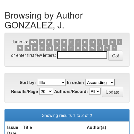
Browsing by Author
GONZALEZ, J.
Jump to:
0-9
A
B
C
D
E
F
G
H
I
J
K
L
M
N
O
P
Q
R
S
T
U
V
W
X
Y
Z
or enter first few letters:
Sort by:
In order:
Results/Page
Authors/Record:
Showing results 1 to 2 of 2
Issue
Title
Author(s)
Date