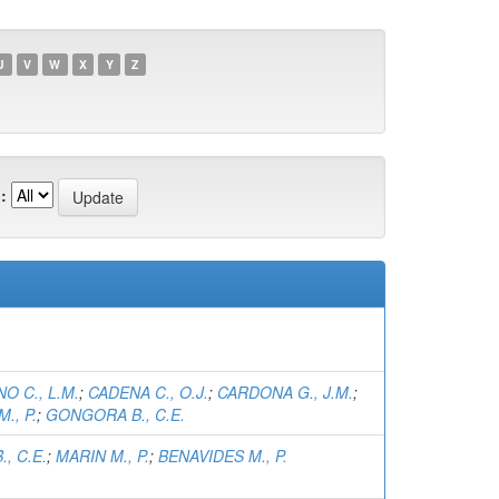
U
V
W
X
Y
Z
:
O C., L.M.
;
CADENA C., O.J.
;
CARDONA G., J.M.
;
., P.
;
GONGORA B., C.E.
, C.E.
;
MARIN M., P.
;
BENAVIDES M., P.