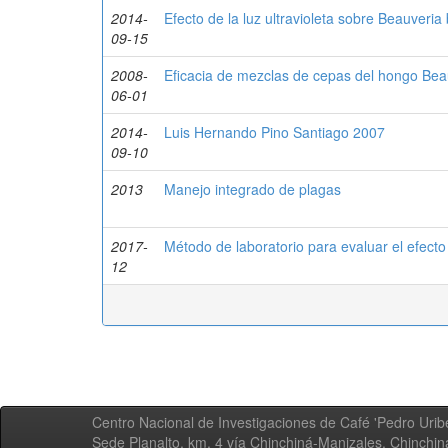
2014-
Efecto de la luz ultravioleta sobre Beauveria 
09-15
2008-
Eficacia de mezclas de cepas del hongo Beau
06-01
2014-
Luis Hernando Pino Santiago 2007
09-10
2013
Manejo integrado de plagas
2017-
Método de laboratorio para evaluar el efecto 
12
Centro Nacional de Investigaciones de Café 'Pedro Uribe
Sede Planalto, km. 4 vía Chinchiná-Manizales. Chinchi