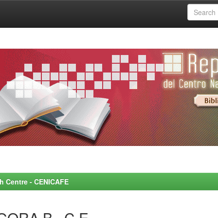
rch Centre - CENICAFE
GORA B., C.E.