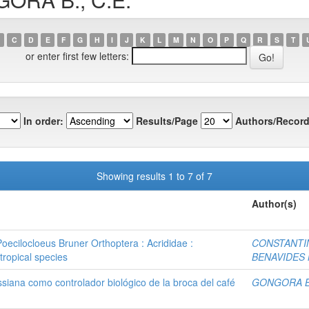
C
D
E
F
G
H
I
J
K
L
M
N
O
P
Q
R
S
T
or enter first few letters:
In order:
Results/Page
Authors/Record
Showing results 1 to 7 of 7
Author(s)
oecilocloeus Bruner Orthoptera : Acrididae :
CONSTANTIN
tropical species
BENAVIDES M
siana como controlador biológico de la broca del café
GONGORA B.