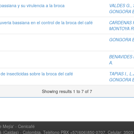
bassiana y su virulencia a la broca
VALDES G., 
GONGORA B.
veria bassiana en el control de la broca del café
CARDENAS R.
MONTOYA R.
GONGORA B.
BENAVIDES M
A.
de insecticidas sobre la broca del café
TAPIAS I., L.
GONGORA B.
Showing results 1 to 7 of 7
 Mejía' - Cenicafé
ná (Caldas) - Colombia, Teléfono PBX +57(606)850 0707, Celular: 350