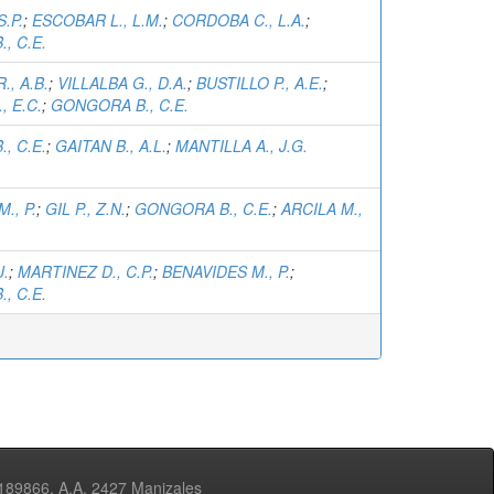
S.P.
;
ESCOBAR L., L.M.
;
CORDOBA C., L.A.
;
, C.E.
, A.B.
;
VILLALBA G., D.A.
;
BUSTILLO P., A.E.
;
, E.C.
;
GONGORA B., C.E.
, C.E.
;
GAITAN B., A.L.
;
MANTILLA A., J.G.
., P.
;
GIL P., Z.N.
;
GONGORA B., C.E.
;
ARCILA M.,
J.
;
MARTINEZ D., C.P.
;
BENAVIDES M., P.
;
, C.E.
3189866, A.A. 2427 Manizales