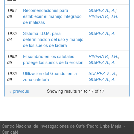
1994-
Recomendaciones para
GOMEZ A., A.
;
06
establecer el manejo integrado
RIVERA P., J.H.
de malezas
1975-
Sistema I.U.M. para
GOMEZ A., A.
04
determinación del uso y manejo
de los suelos de ladera
1992-
El sombrío en los cafetales
RIVERA P., J.H.
;
05
protege los suelos de la erosión
GOMEZ A., A.
1975-
Utilización del Guandul en la
SUAREZ V., S.
;
09
zona cafetera
GOMEZ A., A.
< previous
Showing results 14 to 17 of 17
Centro Nacional de Investigaciones de Café 'Pedro Uribe Mejía' -
Cenicafé