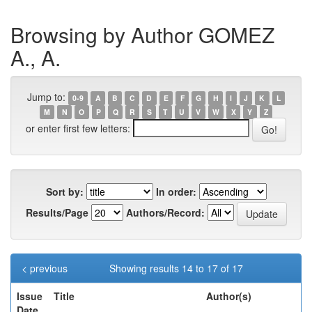
Browsing by Author GOMEZ
A., A.
Jump to:
0-9
A
B
C
D
E
F
G
H
I
J
K
L
M
N
O
P
Q
R
S
T
U
V
W
X
Y
Z
or enter first few letters:
Sort by:
In order:
Results/Page
Authors/Record:
< previous
Showing results 14 to 17 of 17
Issue
Title
Author(s)
Date