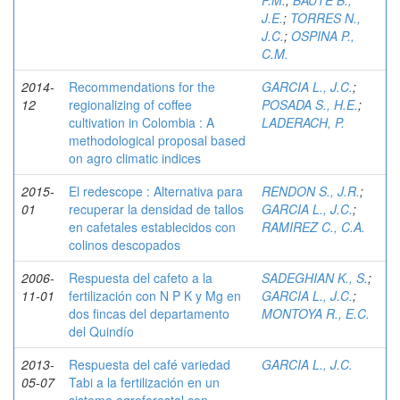
P.M.
;
BAUTE B.,
J.E.
;
TORRES N.,
J.C.
;
OSPINA P.,
C.M.
2014-
Recommendations for the
GARCIA L., J.C.
;
12
regionalizing of coffee
POSADA S., H.E.
;
cultivation in Colombia : A
LADERACH, P.
methodological proposal based
on agro climatic indices
2015-
El redescope : Alternativa para
RENDON S., J.R.
;
01
recuperar la densidad de tallos
GARCIA L., J.C.
;
en cafetales establecidos con
RAMIREZ C., C.A.
colinos descopados
2006-
Respuesta del cafeto a la
SADEGHIAN K., S.
;
11-01
fertilización con N P K y Mg en
GARCIA L., J.C.
;
dos fincas del departamento
MONTOYA R., E.C.
del Quindío
2013-
Respuesta del café variedad
GARCIA L., J.C.
05-07
Tabi a la fertilización en un