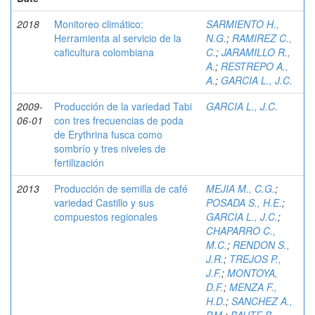
2018
Monitoreo climático:
SARMIENTO H.,
Herramienta al servicio de la
N.G.
;
RAMIREZ C.,
caficultura colombiana
C.
;
JARAMILLO R.,
A.
;
RESTREPO A.,
A.
;
GARCIA L., J.C.
2009-
Producción de la variedad Tabi
GARCIA L., J.C.
06-01
con tres frecuencias de poda
de Erythrina fusca como
sombrío y tres niveles de
fertilización
2013
Producción de semilla de café
MEJIA M., C.G.
;
variedad Castillo y sus
POSADA S., H.E.
;
compuestos regionales
GARCIA L., J.C.
;
CHAPARRO C.,
M.C.
;
RENDON S.,
J.R.
;
TREJOS P.,
J.F.
;
MONTOYA,
D.F.
;
MENZA F.,
H.D.
;
SANCHEZ A.,