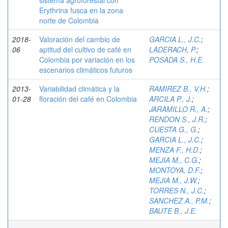
sistema agroforestal con
Erythrina fusca en la zona
norte de Colombia
2018-
Valoración del cambio de
GARCIA L., J.C.
;
06
aptitud del cultivo de café en
LADERACH, P.
;
Colombia por variación en los
POSADA S., H.E.
escenarios climáticos futuros
2013-
Variabilidad climática y la
RAMIREZ B., V.H.
;
01-28
floración del café en Colombia
ARCILA P., J.
;
JARAMILLO R., A.
;
RENDON S., J.R.
;
CUESTA G., G.
;
GARCIA L., J.C.
;
MENZA F., H.D.
;
MEJIA M., C.G.
;
MONTOYA, D.F.
;
MEJIA M., J.W.
;
TORRES N., J.C.
;
SANCHEZ A., P.M.
;
BAUTE B., J.E.