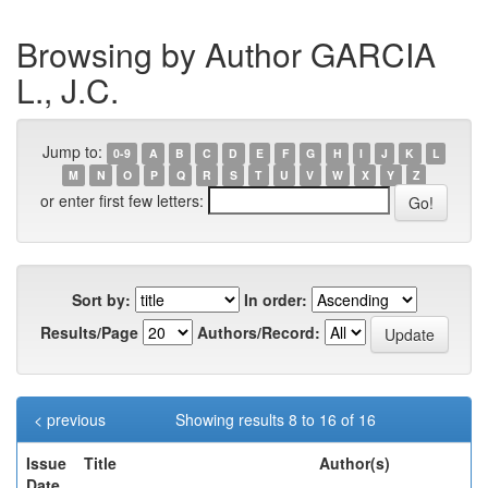
Browsing by Author GARCIA
L., J.C.
Jump to:
0-9
A
B
C
D
E
F
G
H
I
J
K
L
M
N
O
P
Q
R
S
T
U
V
W
X
Y
Z
or enter first few letters:
Sort by:
In order:
Results/Page
Authors/Record:
< previous
Showing results 8 to 16 of 16
Issue
Title
Author(s)
Date