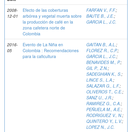
2008-
Efecto de las coberturas
FARFAN V., F.F.
;
12-01
arbórea y vegetal muerta sobre
BAUTE B., J.E.
;
la producción de café en la
GARCIA L., J.C.
zona cafetera norte de
Colombia
2016-
Evento de La Niña en
GAITAN B., A.L.
;
05
Colombia : Recomendaciones
FLOREZ R., C.P.
;
para la caficultura
GARCIA L., J.C.
;
BENAVIDES M., P.
;
GIL P., Z.N.
;
SADEGHIAN K., S.
;
LINCE S., L.A.
;
SALAZAR G., L.F.
;
OLIVEROS T., C.E.
;
SANZ U., J.R.
;
RAMIREZ G., C.A.
;
PEÑUELA M., A.E.
;
RODRIGUEZ V., N.
;
QUINTERO Y., L.V.
;
LOPEZ N., J.C.