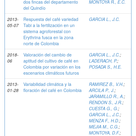
dos fincas del departamento
MONTOYA R., E.C.
del Quindío
2013-
Respuesta del café variedad
GARCIA L., J.C.
05-07
Tabi a la fertilización en un
sistema agroforestal con
Erythrina fusca en la zona
norte de Colombia
2018-
Valoración del cambio de
GARCIA L., J.C.
;
06
aptitud del cultivo de café en
LADERACH, P.
;
Colombia por variación en los
POSADA S., H.E.
escenarios climáticos futuros
2013-
Variabilidad climática y la
RAMIREZ B., V.H.
;
01-28
floración del café en Colombia
ARCILA P., J.
;
JARAMILLO R., A.
;
RENDON S., J.R.
;
CUESTA G., G.
;
GARCIA L., J.C.
;
MENZA F., H.D.
;
MEJIA M., C.G.
;
MONTOYA, D.F.
;