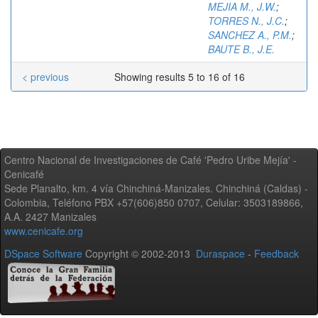
MEJIA M., J.W.
;
TORRES N., J.C.
;
SANCHEZ A., P.M.
;
BAUTE B., J.E.
< previous
Showing results 5 to 16 of 16
Centro Nacional de Investigaciones de Café 'Pedro Uribe Mejía' -
Cenicafé
Sede Planalto, km. 4 vía Chinchiná-Manizales. Chinchiná (Caldas) -
Colombia, Teléfono PBX +57(606)850 0707, Celular: 3503189866,
A.A. 2427 Manizales
www.cenicafe.org
DSpace Software
Copyright © 2002-2013
Duraspace
-
Feedback