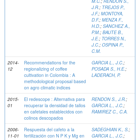
M.C.
;
RENDON S.,
J.R.
;
TREJOS P.,
J.F.
;
MONTOYA,
D.F.
;
MENZA F.,
H.D.
;
SANCHEZ A.,
P.M.
;
BAUTE B.,
J.E.
;
TORRES N.,
J.C.
;
OSPINA P.,
C.M.
2014-
Recommendations for the
GARCIA L., J.C.
;
12
regionalizing of coffee
POSADA S., H.E.
;
cultivation in Colombia : A
LADERACH, P.
methodological proposal based
on agro climatic indices
2015-
El redescope : Alternativa para
RENDON S., J.R.
;
01
recuperar la densidad de tallos
GARCIA L., J.C.
;
en cafetales establecidos con
RAMIREZ C., C.A.
colinos descopados
2006-
Respuesta del cafeto a la
SADEGHIAN K., S.
;
11-01
fertilización con N P K y Mg en
GARCIA L., J.C.
;