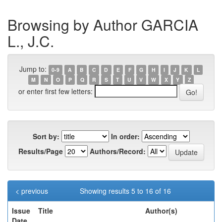
Browsing by Author GARCIA
L., J.C.
Jump to:
0-9
A
B
C
D
E
F
G
H
I
J
K
L
M
N
O
P
Q
R
S
T
U
V
W
X
Y
Z
or enter first few letters:
Sort by:
In order:
Results/Page
Authors/Record:
< previous
Showing results 5 to 16 of 16
Issue
Title
Author(s)
Date