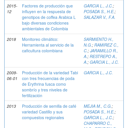
2015-
Factores de producción que
GARCIA L., J.C.
;
12
influyen en la respuesta de
POSADA S., H.E.
;
genotipos de coffea Arabica L
SALAZAR V., F.A.
bajo diversas condiciones
ambientales de Colombia
2018
Monitoreo climático:
SARMIENTO H.,
Herramienta al servicio de la
N.G.
;
RAMIREZ C.,
caficultura colombiana
C.
;
JARAMILLO R.,
A.
;
RESTREPO A.,
A.
;
GARCIA L., J.C.
2009-
Producción de la variedad Tabi
GARCIA L., J.C.
06-01
con tres frecuencias de poda
de Erythrina fusca como
sombrío y tres niveles de
fertilización
2013
Producción de semilla de café
MEJIA M., C.G.
;
variedad Castillo y sus
POSADA S., H.E.
;
compuestos regionales
GARCIA L., J.C.
;
CHAPARRO C.,