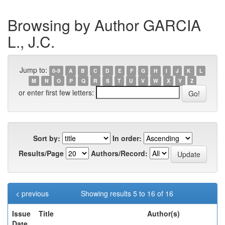
Browsing by Author GARCIA
L., J.C.
Jump to:
0-9
A
B
C
D
E
F
G
H
I
J
K
L
M
N
O
P
Q
R
S
T
U
V
W
X
Y
Z
or enter first few letters:
Sort by:
In order:
Results/Page
Authors/Record:
< previous
Showing results 5 to 16 of 16
Issue
Title
Author(s)
Date