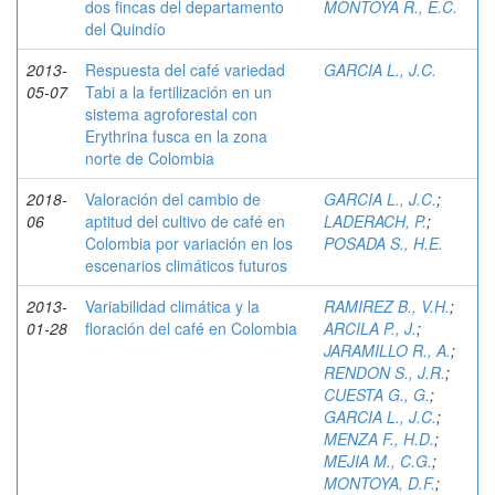
dos fincas del departamento
MONTOYA R., E.C.
del Quindío
2013-
Respuesta del café variedad
GARCIA L., J.C.
05-07
Tabi a la fertilización en un
sistema agroforestal con
Erythrina fusca en la zona
norte de Colombia
2018-
Valoración del cambio de
GARCIA L., J.C.
;
06
aptitud del cultivo de café en
LADERACH, P.
;
Colombia por variación en los
POSADA S., H.E.
escenarios climáticos futuros
2013-
Variabilidad climática y la
RAMIREZ B., V.H.
;
01-28
floración del café en Colombia
ARCILA P., J.
;
JARAMILLO R., A.
;
RENDON S., J.R.
;
CUESTA G., G.
;
GARCIA L., J.C.
;
MENZA F., H.D.
;
MEJIA M., C.G.
;
MONTOYA, D.F.
;