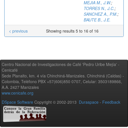
MEJIA M., J.W.
;
TORRES N., J.C.
;
SANCHEZ A., P.M.
;
BAUTE B., J.E.
< previous
Showing results 5 to 16 of 16
Centro Nacional de Investigaciones de Café 'Pedro Uribe Mejía' -
Cenicafé
Sede Planalto, km. 4 vía Chinchiná-Manizales. Chinchiná (Caldas) -
Colombia, Teléfono PBX +57(606)850 0707, Celular: 3503189866,
A.A. 2427 Manizales
www.cenicafe.org
DSpace Software
Copyright © 2002-2013
Duraspace
-
Feedback