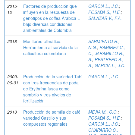
2015-
Factores de producción que
GARCIA L., J.C.
;
12
influyen en la respuesta de
POSADA S., H.E.
;
genotipos de coffea Arabica L
SALAZAR V., F.A.
bajo diversas condiciones
ambientales de Colombia
2018
Monitoreo climático:
SARMIENTO H.,
Herramienta al servicio de la
N.G.
;
RAMIREZ C.,
caficultura colombiana
C.
;
JARAMILLO R.,
A.
;
RESTREPO A.,
A.
;
GARCIA L., J.C.
2009-
Producción de la variedad Tabi
GARCIA L., J.C.
06-01
con tres frecuencias de poda
de Erythrina fusca como
sombrío y tres niveles de
fertilización
2013
Producción de semilla de café
MEJIA M., C.G.
;
variedad Castillo y sus
POSADA S., H.E.
;
compuestos regionales
GARCIA L., J.C.
;
CHAPARRO C.,