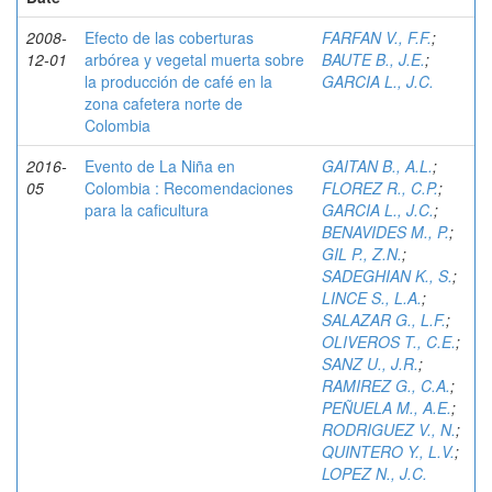
2008-
Efecto de las coberturas
FARFAN V., F.F.
;
12-01
arbórea y vegetal muerta sobre
BAUTE B., J.E.
;
la producción de café en la
GARCIA L., J.C.
zona cafetera norte de
Colombia
2016-
Evento de La Niña en
GAITAN B., A.L.
;
05
Colombia : Recomendaciones
FLOREZ R., C.P.
;
para la caficultura
GARCIA L., J.C.
;
BENAVIDES M., P.
;
GIL P., Z.N.
;
SADEGHIAN K., S.
;
LINCE S., L.A.
;
SALAZAR G., L.F.
;
OLIVEROS T., C.E.
;
SANZ U., J.R.
;
RAMIREZ G., C.A.
;
PEÑUELA M., A.E.
;
RODRIGUEZ V., N.
;
QUINTERO Y., L.V.
;
LOPEZ N., J.C.