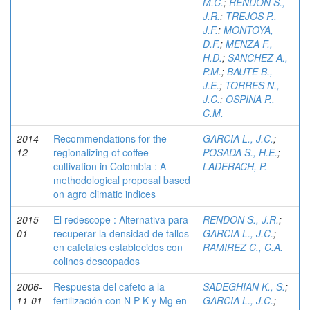
M.C.
;
RENDON S.,
J.R.
;
TREJOS P.,
J.F.
;
MONTOYA,
D.F.
;
MENZA F.,
H.D.
;
SANCHEZ A.,
P.M.
;
BAUTE B.,
J.E.
;
TORRES N.,
J.C.
;
OSPINA P.,
C.M.
2014-
Recommendations for the
GARCIA L., J.C.
;
12
regionalizing of coffee
POSADA S., H.E.
;
cultivation in Colombia : A
LADERACH, P.
methodological proposal based
on agro climatic indices
2015-
El redescope : Alternativa para
RENDON S., J.R.
;
01
recuperar la densidad de tallos
GARCIA L., J.C.
;
en cafetales establecidos con
RAMIREZ C., C.A.
colinos descopados
2006-
Respuesta del cafeto a la
SADEGHIAN K., S.
;
11-01
fertilización con N P K y Mg en
GARCIA L., J.C.
;