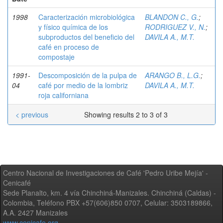
1998
Caracterización microbiológica
BLANDON C., G.
;
y físico química de los
RODRIGUEZ V., N.
;
subproductos del beneficio del
DAVILA A., M.T.
café en proceso de
compostaje
1991-
Descomposición de la pulpa de
ARANGO B., L.G.
;
04
café por medio de la lombriz
DAVILA A., M.T.
roja californiana
< previous
Showing results 2 to 3 of 3
Centro Nacional de Investigaciones de Café 'Pedro Uribe Mejía' -
Cenicafé
Sede Planalto, km. 4 vía Chinchiná-Manizales. Chinchiná (Caldas) -
Colombia, Teléfono PBX +57(606)850 0707, Celular: 3503189866,
A.A. 2427 Manizales
www.cenicafe.org