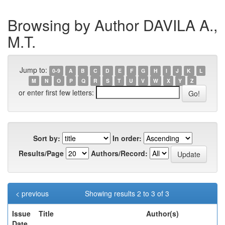
Browsing by Author DAVILA A.,
M.T.
Jump to:
0-9
A
B
C
D
E
F
G
H
I
J
K
L
M
N
O
P
Q
R
S
T
U
V
W
X
Y
Z
or enter first few letters:
Sort by:
In order:
Results/Page
Authors/Record:
< previous
Showing results 2 to 3 of 3
Issue
Title
Author(s)
Date