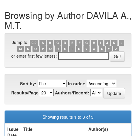
Browsing by Author DAVILA A.,
M.T.
Jump to:
0-9
A
B
C
D
E
F
G
H
I
J
K
L
M
N
O
P
Q
R
S
T
U
V
W
X
Y
Z
or enter first few letters:
Sort by:
In order:
Results/Page
Authors/Record:
Showing results 1 to 3 of 3
Issue
Title
Author(s)
Date