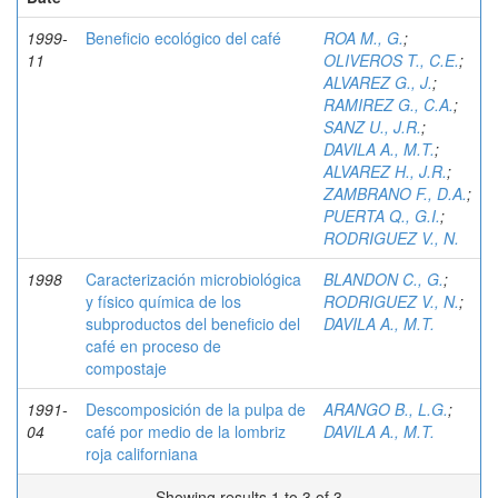
1999-
Beneficio ecológico del café
ROA M., G.
;
11
OLIVEROS T., C.E.
;
ALVAREZ G., J.
;
RAMIREZ G., C.A.
;
SANZ U., J.R.
;
DAVILA A., M.T.
;
ALVAREZ H., J.R.
;
ZAMBRANO F., D.A.
;
PUERTA Q., G.I.
;
RODRIGUEZ V., N.
1998
Caracterización microbiológica
BLANDON C., G.
;
y físico química de los
RODRIGUEZ V., N.
;
subproductos del beneficio del
DAVILA A., M.T.
café en proceso de
compostaje
1991-
Descomposición de la pulpa de
ARANGO B., L.G.
;
04
café por medio de la lombriz
DAVILA A., M.T.
roja californiana
Showing results 1 to 3 of 3