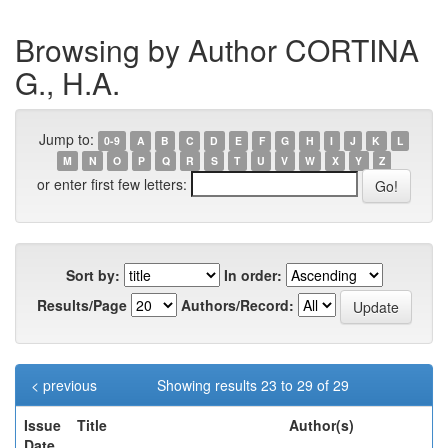
Browsing by Author CORTINA
G., H.A.
Jump to:
0-9
A
B
C
D
E
F
G
H
I
J
K
L
M
N
O
P
Q
R
S
T
U
V
W
X
Y
Z
or enter first few letters:
Sort by:
In order:
Results/Page
Authors/Record:
< previous
Showing results 23 to 29 of 29
Issue
Title
Author(s)
Date