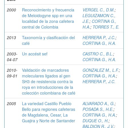
2000
Reconocimiento y frecuencia
VERGEL C., D.M.
;
de Meloidogyne spp en una
LEGUIZAMON C.,
localidad de la zona cafetera
J.E.
;
CORTINA G.,
central de Colombia
H.A.
;
TORRES T., E.
2013
Taxonomía y clasificación del
HERRERA P., J.C.
;
café
CORTINA G., H.A.
2003-
Un accésit sef
CASTRO C., B.L.
;
04-07
CORTINA G., H.A.
2010-
Validación de marcadores
GONZALEZ M., L.F.
;
09-01
moleculares ligados al gen
CORTINA G., H.A.
;
SH3 de resistencia contra la
HERRERA P., J.C.
roya en introducciones de la
colección colombiana de café
2005
La variedad Castillo Pueblo
ALVARADO A., G.
;
Bello para regiones cafeteras
POSADA S., H.E.
;
de Magdalena, Cesar, La
CORTINA G., H.A.
;
Guajira y Norte de Santander
DUQUE O., H.
;
BALDION R., J.V.
;