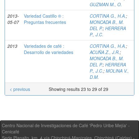
GUZMAN M., O.
2013-
Variedad Castillo ® :
CORTINA G., H.A.
;
05-07
Preguntas frecuentes
MONCADA B., M.
DEL P.
;
HERRERA
P., J.C.
2013
Variedades de café :
CORTINA G., H.A.
;
Desarrollo de variedades
ACUÑA Z., J.R.
;
MONCADA B., M.
DEL P.
;
HERRERA
P., J.C.
;
MOLINA V.,
D.M.
< previous
Showing results 23 to 29 of 29
Centro Nacional de Investigaciones de Café 'Pedro Uribe Mejía' -
Cenicafé
Sede Planalto, km. 4 vía Chinchiná-Manizales. Chinchiná (Caldas) -