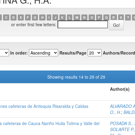
C
D
E
F
G
H
I
J
K
L
M
N
O
P
Q
R
S
T
or enter first few letters:
In order:
Results/Page
Authors/Record
Showing results 14 to 29 of 29
Author(s)
iones cafeteras de Antioquia Risaralda y Caldas
ALVARADO A.
O., H.
;
BALDI
s cafeteras de Cauca Nariño Huila Tolima y Valle del
POSADA S., 
SOLARTE P.,