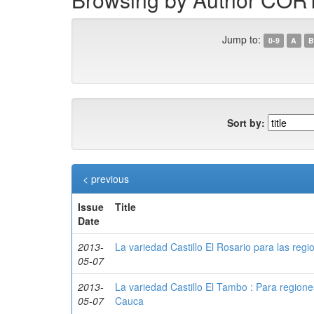
Jump to:
0-9
A
B
Sort by:
< previous
Issue
Title
Date
2013-
La variedad Castillo El Rosario para las reg
05-07
2013-
La variedad Castillo El Tambo : Para regione
05-07
Cauca