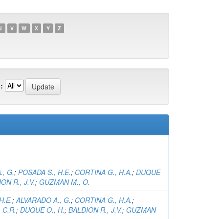
U
V
W
X
Y
Z
:
, G.
;
POSADA S., H.E.
;
CORTINA G., H.A.
;
DUQUE
ON R., J.V.
;
GUZMAN M., O.
H.E.
;
ALVARADO A., G.
;
CORTINA G., H.A.
;
 C.R.
;
DUQUE O., H.
;
BALDION R., J.V.
;
GUZMAN