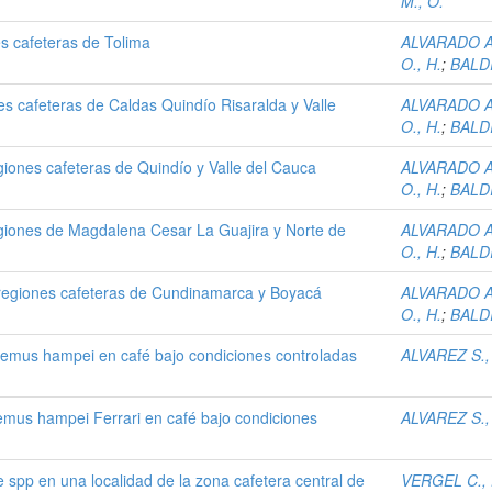
M., O.
es cafeteras de Tolima
ALVARADO A.
O., H.
;
BALDI
nes cafeteras de Caldas Quindío Risaralda y Valle
ALVARADO A.
O., H.
;
BALDI
egiones cafeteras de Quindío y Valle del Cauca
ALVARADO A.
O., H.
;
BALDI
regiones de Magdalena Cesar La Guajira y Norte de
ALVARADO A.
O., H.
;
BALDI
s regiones cafeteras de Cundinamarca y Boyacá
ALVARADO A.
O., H.
;
BALDI
nemus hampei en café bajo condiciones controladas
ALVAREZ S., 
emus hampei Ferrari en café bajo condiciones
ALVAREZ S., 
spp en una localidad de la zona cafetera central de
VERGEL C., 