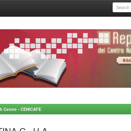
rch Centre - CENICAFE
INA G., H.A.