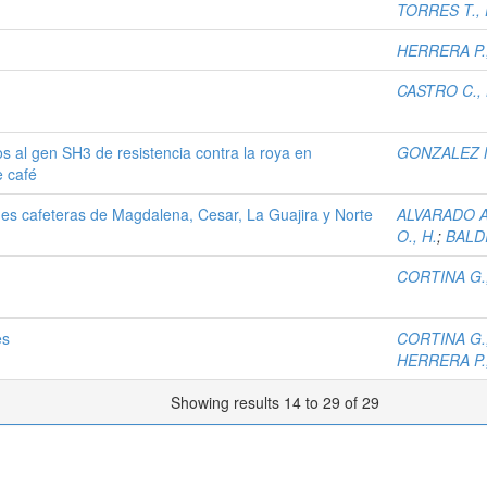
TORRES T., 
HERRERA P.,
CASTRO C., 
s al gen SH3 de resistencia contra la roya en
GONZALEZ M.
e café
ones cafeteras de Magdalena, Cesar, La Guajira y Norte
ALVARADO A.
O., H.
;
BALDI
CORTINA G.,
es
CORTINA G.,
HERRERA P.,
Showing results 14 to 29 of 29