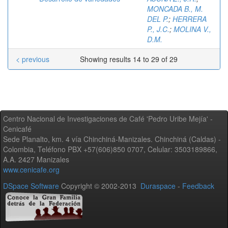
MONCADA B., M.
DEL P.
;
HERRERA
P., J.C.
;
MOLINA V.,
D.M.
< previous
Showing results 14 to 29 of 29
Centro Nacional de Investigaciones de Café 'Pedro Uribe Mejía' -
Cenicafé
Sede Planalto, km. 4 vía Chinchiná-Manizales. Chinchiná (Caldas) -
Colombia, Teléfono PBX +57(606)850 0707, Celular: 3503189866,
A.A. 2427 Manizales
www.cenicafe.org
DSpace Software
Copyright © 2002-2013
Duraspace
-
Feedback