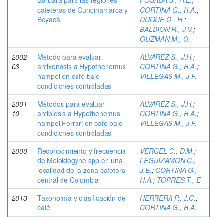
Bárbara para las regiones
POSADA S., H.E.
;
cafeteras de Cundinamarca y
CORTINA G., H.A.
;
Boyacá
DUQUE O., H.
;
BALDION R., J.V.
;
GUZMAN M., O.
2002-
Método para evaluar
ALVAREZ S., J.H.
;
03
antixenosis a Hypothenemus
CORTINA G., H.A.
;
hampei en café bajo
VILLEGAS M., J.F.
condiciones controladas
2001-
Métodos para evaluar
ALVAREZ S., J.H.
;
10
antibiosis a Hypothenemus
CORTINA G., H.A.
;
hampei Ferrari en café bajo
VILLEGAS M., J.F.
condiciones controladas
2000
Reconocimiento y frecuencia
VERGEL C., D.M.
;
de Meloidogyne spp en una
LEGUIZAMON C.,
localidad de la zona cafetera
J.E.
;
CORTINA G.,
central de Colombia
H.A.
;
TORRES T., E.
2013
Taxonomía y clasificación del
HERRERA P., J.C.
;
café
CORTINA G., H.A.