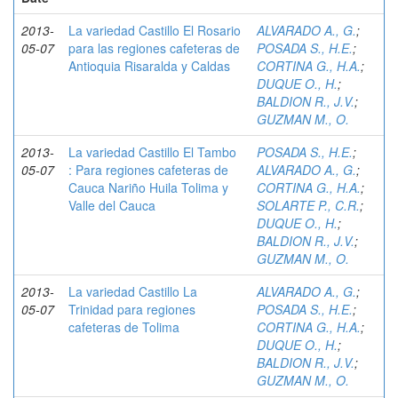
2013-
La variedad Castillo El Rosario
ALVARADO A., G.
;
05-07
para las regiones cafeteras de
POSADA S., H.E.
;
Antioquia Risaralda y Caldas
CORTINA G., H.A.
;
DUQUE O., H.
;
BALDION R., J.V.
;
GUZMAN M., O.
2013-
La variedad Castillo El Tambo
POSADA S., H.E.
;
05-07
: Para regiones cafeteras de
ALVARADO A., G.
;
Cauca Nariño Huila Tolima y
CORTINA G., H.A.
;
Valle del Cauca
SOLARTE P., C.R.
;
DUQUE O., H.
;
BALDION R., J.V.
;
GUZMAN M., O.
2013-
La variedad Castillo La
ALVARADO A., G.
;
05-07
Trinidad para regiones
POSADA S., H.E.
;
cafeteras de Tolima
CORTINA G., H.A.
;
DUQUE O., H.
;
BALDION R., J.V.
;
GUZMAN M., O.