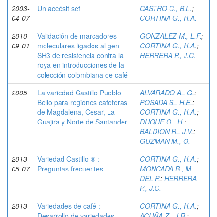
2003-
Un accésit sef
CASTRO C., B.L.
;
04-07
CORTINA G., H.A.
2010-
Validación de marcadores
GONZALEZ M., L.F.
;
09-01
moleculares ligados al gen
CORTINA G., H.A.
;
SH3 de resistencia contra la
HERRERA P., J.C.
roya en introducciones de la
colección colombiana de café
2005
La variedad Castillo Pueblo
ALVARADO A., G.
;
Bello para regiones cafeteras
POSADA S., H.E.
;
de Magdalena, Cesar, La
CORTINA G., H.A.
;
Guajira y Norte de Santander
DUQUE O., H.
;
BALDION R., J.V.
;
GUZMAN M., O.
2013-
Variedad Castillo ® :
CORTINA G., H.A.
;
05-07
Preguntas frecuentes
MONCADA B., M.
DEL P.
;
HERRERA
P., J.C.
2013
Variedades de café :
CORTINA G., H.A.
;
Desarrollo de variedades
ACUÑA Z., J.R.
;