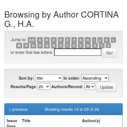
Browsing by Author CORTINA
G., H.A.
Jump to:
0-9
A
B
C
D
E
F
G
H
I
J
K
L
M
N
O
P
Q
R
S
T
U
V
W
X
Y
Z
or enter first few letters:
Sort by:
In order:
Results/Page
Authors/Record:
< previous
Showing results 14 to 29 of 29
Issue
Title
Author(s)
Date