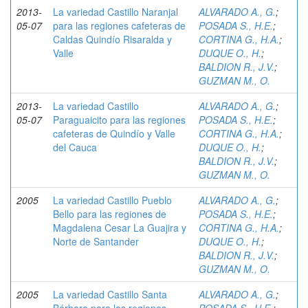
2013-
La variedad Castillo Naranjal
ALVARADO A., G.
;
05-07
para las regiones cafeteras de
POSADA S., H.E.
;
Caldas Quindío Risaralda y
CORTINA G., H.A.
;
Valle
DUQUE O., H.
;
BALDION R., J.V.
;
GUZMAN M., O.
2013-
La variedad Castillo
ALVARADO A., G.
;
05-07
Paraguaicito para las regiones
POSADA S., H.E.
;
cafeteras de Quindío y Valle
CORTINA G., H.A.
;
del Cauca
DUQUE O., H.
;
BALDION R., J.V.
;
GUZMAN M., O.
2005
La variedad Castillo Pueblo
ALVARADO A., G.
;
Bello para las regiones de
POSADA S., H.E.
;
Magdalena Cesar La Guajira y
CORTINA G., H.A.
;
Norte de Santander
DUQUE O., H.
;
BALDION R., J.V.
;
GUZMAN M., O.
2005
La variedad Castillo Santa
ALVARADO A., G.
;